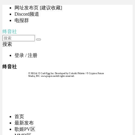
网址发布页 [建议收藏]
Discord频道
电报群
终音社
搜索
登录 / 注册
终音社
© SEGA / © Craft Egg Inc. Developed by Colorful Palette / © Crypton Future
Media, INC. www.piapro.netAll rights reserved.
首页
最新发布
歌姬PV区