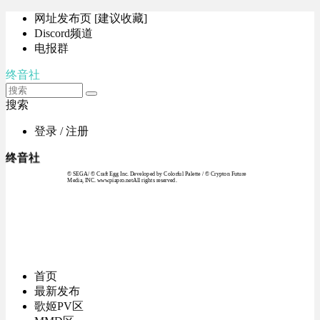
网址发布页 [建议收藏]
Discord频道
电报群
终音社
搜索
登录 / 注册
终音社
© SEGA / © Craft Egg Inc. Developed by Colorful Palette / © Crypton Future
Media, INC. www.piapro.netAll rights reserved.
首页
最新发布
歌姬PV区