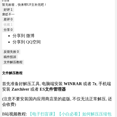
0 分享
暂无标签，快来帮UP主补充吧！
好评
1
褒贬不一
差评
0
收藏
1
分享
0
分享到 微博
分享到 QQ空间
反馈失效
0
稿件投诉
文件解压教程
文件解压教程
首先准备好解压工具, 电脑端安装
WINRAR
或者
7z
, 手机端
安装
Zarchiver
或者
ES文件管理器
(注意不要安装国内应用商店里的盗版, 不仅无法正常解压, 还
会收费)
B站视频教程:
【电子扫盲课】【小白必看】如何解压压缩包