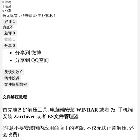
0 评论
1 收藏
0 分享
暂无标签，快来帮UP主补充吧！
好评
1
褒贬不一
差评
0
收藏
1
分享
0
分享到 微博
分享到 QQ空间
反馈失效
0
稿件投诉
文件解压教程
文件解压教程
首先准备好解压工具, 电脑端安装
WINRAR
或者
7z
, 手机端
安装
Zarchiver
或者
ES文件管理器
(注意不要安装国内应用商店里的盗版, 不仅无法正常解压, 还
会收费)