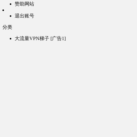
赞助网站
退出账号
分类
大流量VPN梯子 [广告1]
高速VPN梯子 [广告2]
AI风月-成人聊天 [广告3]
AI电子魅魔-成人聊天 [广告4]
帮助
问题反馈
歌姬PV区
MMD区
演唱会
初音未来演唱会
其他演出
音乐-音频区
虚拟歌手音乐
普通歌手音乐
有声小说-广播剧
同人音声-ASMR [全年龄]