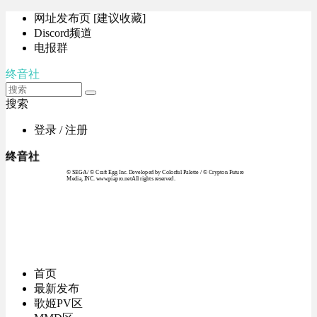
网址发布页 [建议收藏]
Discord频道
电报群
终音社
搜索
登录 / 注册
终音社
© SEGA / © Craft Egg Inc. Developed by Colorful Palette / © Crypton Future
Media, INC. www.piapro.netAll rights reserved.
首页
最新发布
歌姬PV区