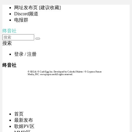
网址发布页 [建议收藏]
Discord频道
电报群
终音社
搜索
登录 / 注册
终音社
© SEGA / © Craft Egg Inc. Developed by Colorful Palette / © Crypton Future
Media, INC. www.piapro.netAll rights reserved.
首页
最新发布
歌姬PV区