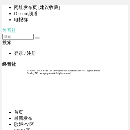
网址发布页 [建议收藏]
Discord频道
电报群
终音社
搜索
登录 / 注册
终音社
© SEGA / © Craft Egg Inc. Developed by Colorful Palette / © Crypton Future
Media, INC. www.piapro.netAll rights reserved.
首页
最新发布
歌姬PV区