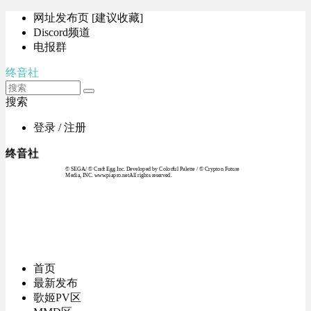
网址发布页 [建议收藏]
Discord频道
电报群
终音社
搜索
登录 / 注册
终音社
© SEGA / © Craft Egg Inc. Developed by Colorful Palette / © Crypton Future
Media, INC. www.piapro.netAll rights reserved.
首页
最新发布
歌姬PV区