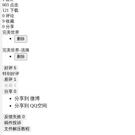
603 点击
121 下载
0 评论
9 收藏
0 分享
完美世界
删除
完美世界-清漪
删除
好评
5
特别好评
差评
1
收藏
9
分享
0
分享到 微博
分享到 QQ空间
反馈失效
0
稿件投诉
文件解压教程