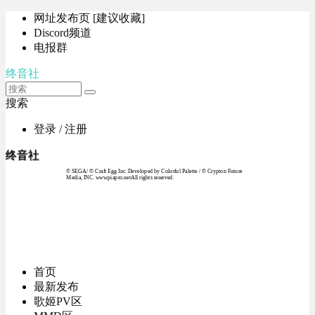
网址发布页 [建议收藏]
Discord频道
电报群
终音社
搜索
登录 / 注册
终音社
© SEGA / © Craft Egg Inc. Developed by Colorful Palette / © Crypton Future
Media, INC. www.piapro.netAll rights reserved.
首页
最新发布
歌姬PV区