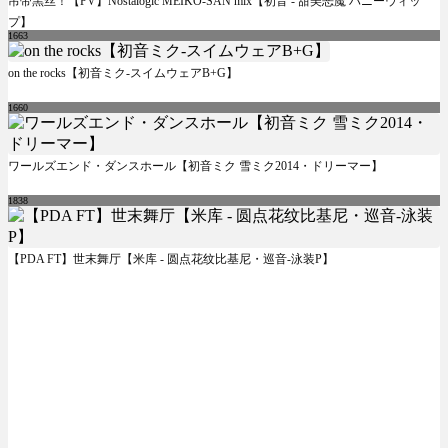
吊带黑丝！【PV】Nostalogic MEIKO-SAN mix【初音 - 甜美恶魔 ハニーウィッ
プ】
1663
on the rocks【初音ミク-スイムウェアB+G】
1660
ワールズエンド・ダンスホール【初音ミク 雪ミク2014・ドリーマー】
1838
【PDA FT】世末舞厅【米库 - 圆点花纹比基尼・巡音-泳装P】