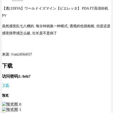
【透けDIVA】ワールドイズマイン【ピエレッタ】 PDA FT高清街机
PV
虽然感觉乱七八糟的, 每分钟就换一种模式, 透视的也很粗糙, 但是还是
感觉很带感怎么破, 社长是不是病了
来源: ©sm24564557
下载
访问密码1:
6eh7
下载
预览