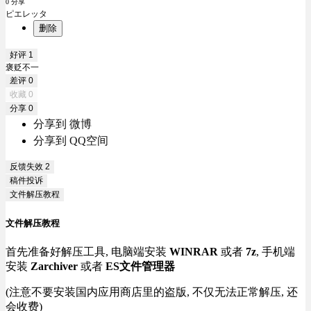
0 分享
ピエレッタ
删除
好评
1
褒贬不一
差评
0
收藏
0
分享
0
分享到 微博
分享到 QQ空间
反馈失效
2
稿件投诉
文件解压教程
文件解压教程
首先准备好解压工具, 电脑端安装
WINRAR
或者
7z
, 手机端
安装
Zarchiver
或者
ES文件管理器
(注意不要安装国内应用商店里的盗版, 不仅无法正常解压, 还
会收费)