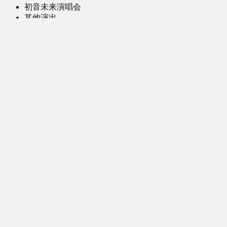
初音未来演唱会
其他演出
音乐-音频区
虚拟歌手音乐
普通歌手音乐
有声小说-广播剧
同人音声-ASMR [全年龄]
其他音频资源
动漫区
日本动画
国产动画
欧美动画
漫画区
日韩漫画
国产漫画
欧美漫画
小说-读物区
网文小说
日式轻小说
其他读物
图片区