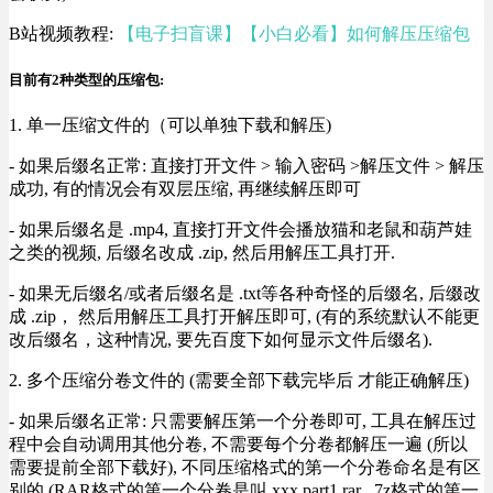
B站视频教程:
【电子扫盲课】【小白必看】如何解压压缩包
目前有2种类型的压缩包:
1. 单一压缩文件的（可以单独下载和解压)
- 如果后缀名正常: 直接打开文件 > 输入密码 >解压文件 > 解压
成功, 有的情况会有双层压缩, 再继续解压即可
- 如果后缀名是 .mp4, 直接打开文件会播放猫和老鼠和葫芦娃
之类的视频, 后缀名改成 .zip, 然后用解压工具打开.
- 如果无后缀名/或者后缀名是 .txt等各种奇怪的后缀名, 后缀改
成 .zip， 然后用解压工具打开解压即可, (有的系统默认不能更
改后缀名，这种情况, 要先百度下如何显示文件后缀名).
2. 多个压缩分卷文件的 (需要全部下载完毕后 才能正确解压)
- 如果后缀名正常: 只需要解压第一个分卷即可, 工具在解压过
程中会自动调用其他分卷, 不需要每个分卷都解压一遍 (所以
需要提前全部下载好), 不同压缩格式的第一个分卷命名是有区
别的 (RAR格式的第一个分卷是叫 xxx.part1.rar , 7z格式的第一