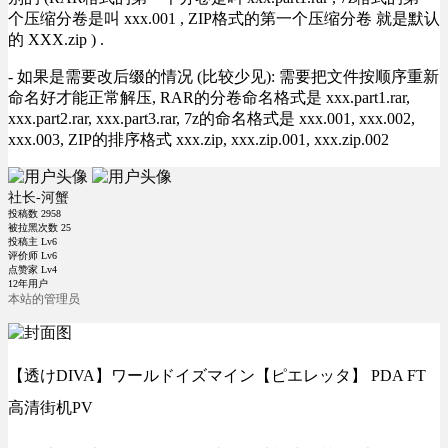
个压缩分卷是叫 xxx.001 , ZIP格式的第一个压缩分卷 就是默认
的 XXX.zip ) .
- 如果是需要改后缀的情况 (比较少见): 需要把文件按顺序重新
命名好才能正常解压, RAR的分卷命名格式是 xxx.part1.rar,
xxx.part2.rar, xxx.part3.rar, 7z的命名格式是 xxx.001, xxx.002,
xxx.003, ZIP的排序格式 xxx.zip, xxx.zip.001, xxx.zip.002
社长-河蟹
投稿数
2958
被拉黑次数
25
投稿主 Lv6
评价师 Lv6
点赞家 Lv4
12年用户
本站的管理员
【透けDIVA】ワールドイズマイン【ピエレッタ】 PDA FT
高清街机PV