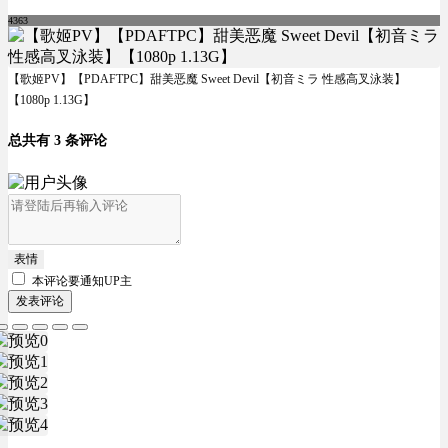
4363
【歌姬PV】【PDAFTPC】甜美恶魔 Sweet Devil【初音ミラ 性感高叉泳装】
【1080p 1.13G】
总共有 3 条评论
表情
本评论要
通知UP主
发表评论