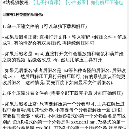
B站视频教程:
【电子扫盲课】【小白必看】如何解压压缩包
目前有2种类型的压缩包:
1. 单一压缩文件的（可以单独下载和解压)
- 如果后缀名正常: 直接打开文件 > 输入密码 >解压文件 > 解压
成功, 有的情况会有双层压缩, 再继续解压即可
- 如果后缀名是 .mp4, 直接打开文件会播放猫和老鼠和葫芦娃
之类的视频, 后缀名改成 .zip, 然后用解压工具打开.
- 如果无后缀名/或者后缀名是 .txt等各种奇怪的后缀名, 后缀改
成 .zip， 然后用解压工具打开解压即可, (有的系统默认不能更
改后缀名，这种情况, 要先百度下如何显示文件后缀名).
2. 多个压缩分卷文件的 (需要全部下载完毕后 才能正确解压)
- 如果后缀名正常: 只需要解压第一个分卷即可, 工具在解压过
程中会自动调用其他分卷, 不需要每个分卷都解压一遍 (所以
需要提前全部下载好), 不同压缩格式的第一个分卷命名是有区
别的 (RAR格式的第一个分卷是叫 xxx.part1.rar , 7z格式的第一
个压缩分卷是叫 xxx.001 , ZIP格式的第一个压缩分卷 就是默认