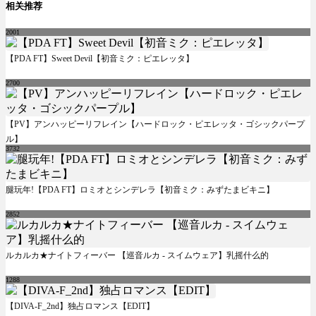
相关推荐
2001
【PDA FT】Sweet Devil【初音ミク：ピエレッタ】
2700
【PV】アンハッピーリフレイン【ハードロック・ピエレッタ・ゴシックパープ
ル】
3732
腿玩年!【PDA FT】ロミオとシンデレラ【初音ミク：みずたまビキニ】
2852
ルカルカ★ナイトフィーバー 【巡音ルカ - スイムウェア】乳摇什么的
1288
【DIVA-F_2nd】独占ロマンス【EDIT】