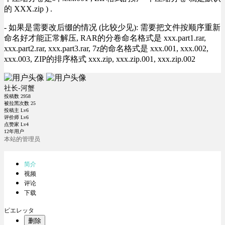
的 XXX.zip ) .
- 如果是需要改后缀的情况 (比较少见): 需要把文件按顺序重新
命名好才能正常解压, RAR的分卷命名格式是 xxx.part1.rar,
xxx.part2.rar, xxx.part3.rar, 7z的命名格式是 xxx.001, xxx.002,
xxx.003, ZIP的排序格式 xxx.zip, xxx.zip.001, xxx.zip.002
社长-河蟹
投稿数
2958
被拉黑次数
25
投稿主 Lv6
评价师 Lv6
点赞家 Lv4
12年用户
本站的管理员
简介
视频
评论
下载
ピエレッタ
删除