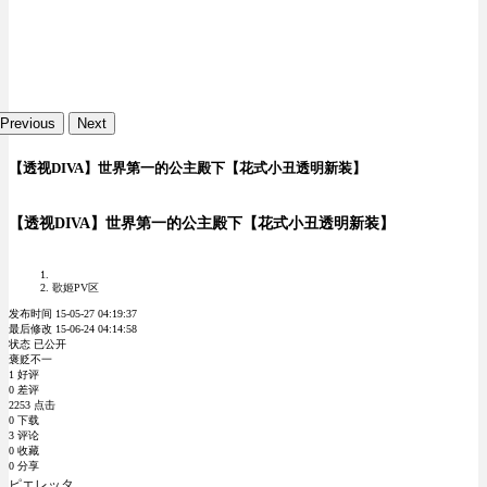
Previous
Next
【透视DIVA】世界第一的公主殿下【花式小丑透明新装】
【透视DIVA】世界第一的公主殿下【花式小丑透明新装】
歌姬PV区
发布时间 15-05-27 04:19:37
最后修改 15-06-24 04:14:58
状态 已公开
褒贬不一
1 好评
0 差评
2253 点击
0 下载
3 评论
0 收藏
0 分享
ピエレッタ