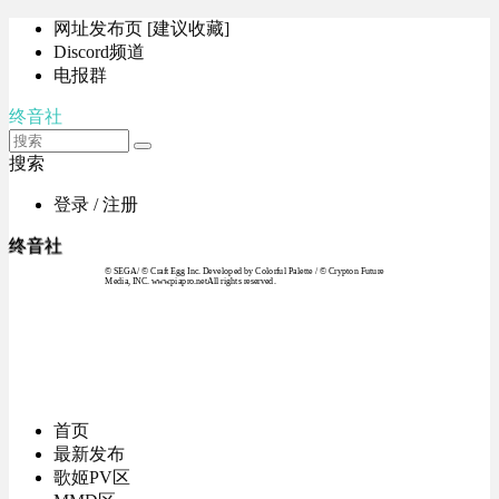
网址发布页 [建议收藏]
Discord频道
电报群
终音社
搜索
登录 / 注册
终音社
© SEGA / © Craft Egg Inc. Developed by Colorful Palette / © Crypton Future
Media, INC. www.piapro.netAll rights reserved.
首页
最新发布
歌姬PV区