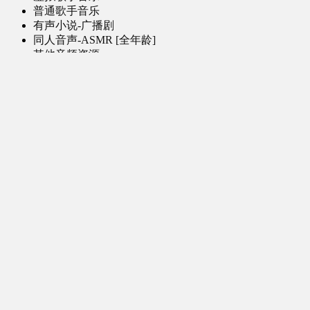
普通歌手音乐
有声小说-广播剧
同人音声-ASMR [全年龄]
其他音频资源
动漫区
日本动画
国产动画
欧美动画
漫画区
日韩漫画
国产漫画
欧美漫画
小说-读物区
网文小说
日式轻小说
其他读物
图片区
ACG图片 [全年龄]
其他图片
AI图片 [全年龄]
游戏区