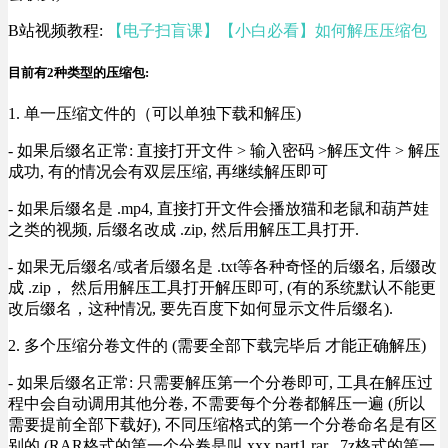
B站视频教程:
【电子扫盲课】【小白必看】如何解压压缩包
目前有2种类型的压缩包:
1. 单一压缩文件的（可以单独下载和解压)
- 如果后缀名正常: 直接打开文件 > 输入密码 >解压文件 > 解压
成功, 有的情况会有双层压缩, 再继续解压即可
- 如果后缀名是 .mp4, 直接打开文件会播放猫和老鼠和葫芦娃
之类的视频, 后缀名改成 .zip, 然后用解压工具打开.
- 如果无后缀名/或者后缀名是 .txt等各种奇怪的后缀名, 后缀改
成 .zip， 然后用解压工具打开解压即可, (有的系统默认不能更
改后缀名，这种情况, 要先百度下如何显示文件后缀名).
2. 多个压缩分卷文件的 (需要全部下载完毕后 才能正确解压)
- 如果后缀名正常: 只需要解压第一个分卷即可, 工具在解压过
程中会自动调用其他分卷, 不需要每个分卷都解压一遍 (所以
需要提前全部下载好), 不同压缩格式的第一个分卷命名是有区
别的 (RAR格式的第一个分卷是叫 xxx.part1.rar , 7z格式的第一