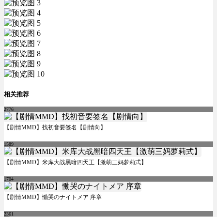
相关推荐
2776
【剧情MMD】找初音要签名【剧情向】
1589
【剧情MMD】米库大战黑暗四天王【激萌三妈萝莉式】
1704
【剧情MMD】慟哭のナイトメア 序章
2361