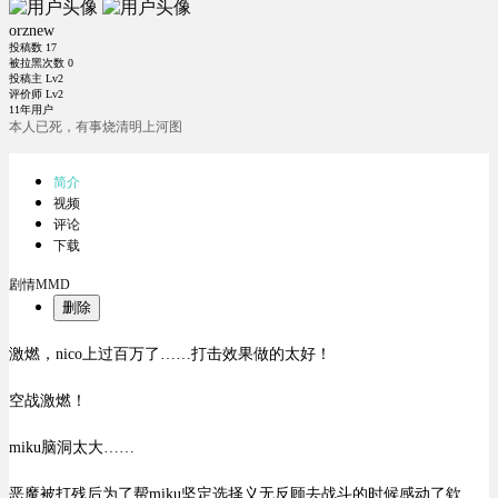
orznew
投稿数
17
被拉黑次数
0
投稿主 Lv2
评价师 Lv2
11年用户
本人已死，有事烧清明上河图
简介
视频
评论
下载
剧情MMD
删除
激燃，nico上过百万了……打击效果做的太好！
空战激燃！
miku脑洞太大……
恶魔被打残后为了帮miku坚定选择义无反顾去战斗的时候感动了欸