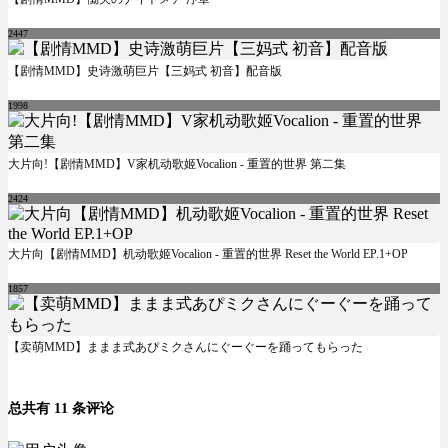
2447
【剧情MMD】史诗激萌巨片【三妈式 初音】配音版
1998
大片向!【剧情MMD】V家机动歌姬Vocalion - 重置的世界 第二集
2424
大片向【剧情MMD】机动歌姬Vocalion - 重置的世界 Reset the World EP.1+OP
1857
【卖萌MMD】ままま式あぴミクさんにぐーぐーを踊ってもらった
总共有 11 条评论