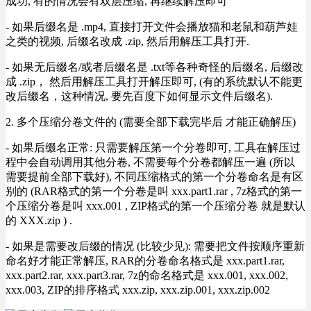
成功, 有的情况会有双层压缩, 再继续解压即可
- 如果后缀名是 .mp4, 直接打开文件会播放猫和老鼠和葫芦娃
之类的视频, 后缀名改成 .zip, 然后用解压工具打开.
- 如果无后缀名/或者后缀名是 .txt等各种奇怪的后缀名, 后缀改
成 .zip， 然后用解压工具打开解压即可, (有的系统默认不能更
改后缀名，这种情况, 要先百度下如何显示文件后缀名).
2. 多个压缩分卷文件的 (需要全部下载完毕后 才能正确解压)
- 如果后缀名正常: 只需要解压第一个分卷即可, 工具在解压过
程中会自动调用其他分卷, 不需要每个分卷都解压一遍 (所以
需要提前全部下载好), 不同压缩格式的第一个分卷命名是有区
别的 (RAR格式的第一个分卷是叫 xxx.part1.rar , 7z格式的第一
个压缩分卷是叫 xxx.001 , ZIP格式的第一个压缩分卷 就是默认
的 XXX.zip ) .
- 如果是需要改后缀的情况 (比较少见): 需要把文件按顺序重新
命名好才能正常解压, RAR的分卷命名格式是 xxx.part1.rar,
xxx.part2.rar, xxx.part3.rar, 7z的命名格式是 xxx.001, xxx.002,
xxx.003, ZIP的排序格式 xxx.zip, xxx.zip.001, xxx.zip.002