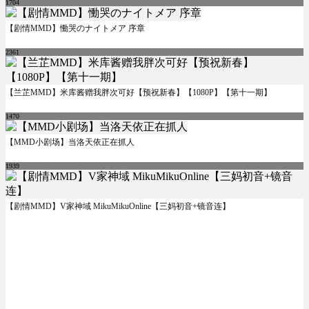
1704
【剧情MMD】慟哭のナイトメア 序章
2361
【兰芷MMD】米库酱赠我胖次可好【预祝新春】【1080P】【第十一期】
1470
【MMD小剧场】当洛天依正在抓人
1939
【剧情MMD】V家神域 MikuMikuOnline【三妈初音+镜音连】