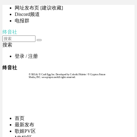
网址发布页 [建议收藏]
Discord频道
电报群
终音社
搜索
登录 / 注册
终音社
© SEGA / © Craft Egg Inc. Developed by Colorful Palette / © Crypton Future
Media, INC. www.piapro.netAll rights reserved.
首页
最新发布
歌姬PV区