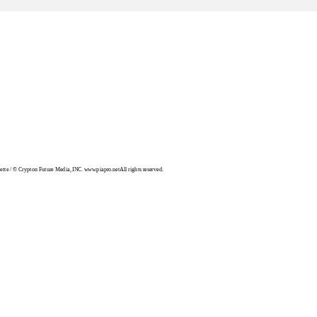
tte / © Crypton Future Media, INC. www.piapro.netAll rights reserved.