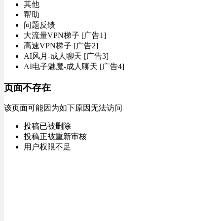
其他
帮助
问题反馈
大流量VPN梯子 [广告1]
高速VPN梯子 [广告2]
AI风月-成人聊天 [广告3]
AI电子魅魔-成人聊天 [广告4]
页面不存在
该页面可能因为如下原因无法访问
投稿已被删除
投稿正被重新审核
用户权限不足