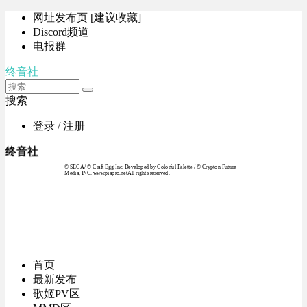
网址发布页 [建议收藏]
Discord频道
电报群
终音社
搜索
登录 / 注册
终音社
© SEGA / © Craft Egg Inc. Developed by Colorful Palette / © Crypton Future
Media, INC. www.piapro.netAll rights reserved.
首页
最新发布
歌姬PV区