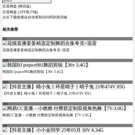
百度网盘 (网页版)
百度网盘 (APP客户端)
点击下载链接会自动复制访问码到剪切板
相关推荐
823
花猫直播姜姜精选定制舞蹈合集夸克+迅雷
1119
韩国BJ poqwe981舞蹈剪辑【36v 3.4G】
1456
【抖音主播】晴小兔丨环星晴子丨晴子兔 21年474V 85G
1502
网易CC直播 – 小燃燃 付费群定制双视角热舞【7V-3.0G】
644