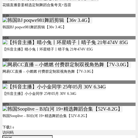
花猫直播姜姜精选定制舞蹈合集夸克+迅雷
1119
韩国BJ poqwe981舞蹈剪辑【36v 3.4G】
1456
【抖音主播】晴小兔丨环星晴子丨晴子兔 21年474V 85G
1502
网易CC直播 – 小燃燃 付费群定制双视角热舞【7V-3.0G】
644
【抖音主播】小小金同学 25年05月 30V 6.34G
1073
韩国Sooplive – BJ白河 19+精选舞蹈合集【52V-8.2G】
下载1
0
访问码