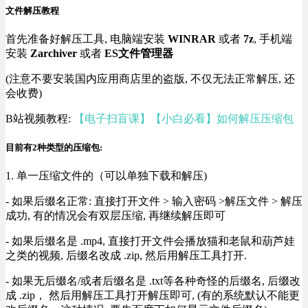
文件解压教程
首先准备好解压工具, 电脑端安装
WINRAR
或者
7z
, 手机端
安装
Zarchiver
或者
ES文件管理器
(注意不要安装国内应用商店里的盗版, 不仅无法正常解压, 还
会收费)
B站视频教程:
【电子扫盲课】【小白必看】如何解压压缩包
目前有2种类型的压缩包:
1. 单一压缩文件的（可以单独下载和解压)
- 如果后缀名正常: 直接打开文件 > 输入密码 >解压文件 > 解压
成功, 有的情况会有双层压缩, 再继续解压即可
- 如果后缀名是 .mp4, 直接打开文件会播放猫和老鼠和葫芦娃
之类的视频, 后缀名改成 .zip, 然后用解压工具打开.
- 如果无后缀名/或者后缀名是 .txt等各种奇怪的后缀名, 后缀改
成 .zip， 然后用解压工具打开解压即可, (有的系统默认不能更