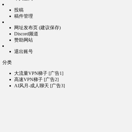
投稿
稿件管理
网址发布页 (建议保存)
Discord频道
赞助网站
退出账号
分类
大流量VPN梯子 [广告1]
高速VPN梯子 [广告2]
AI风月-成人聊天 [广告3]
AI电子魅魔-成人聊天 [广告4]
帮助
问题反馈
歌姬PV区
MMD区
演唱会
初音未来演唱会