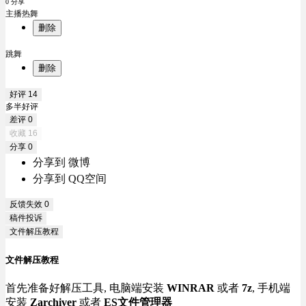
0 分享
主播热舞
删除
跳舞
删除
好评
14
多半好评
差评
0
收藏
16
分享
0
分享到 微博
分享到 QQ空间
反馈失效
0
稿件投诉
文件解压教程
文件解压教程
首先准备好解压工具, 电脑端安装
WINRAR
或者
7z
, 手机端
安装
Zarchiver
或者
ES文件管理器