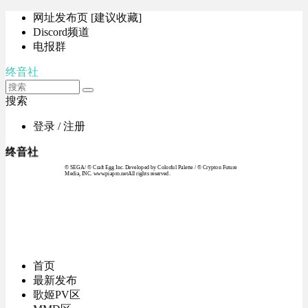
网址发布页 [建议收藏]
Discord频道
电报群
终音社
搜索
登录 / 注册
终音社
© SEGA / © Craft Egg Inc. Developed by Colorful Palette / © Crypton Future
Media, INC. www.piapro.netAll rights reserved.
首页
最新发布
歌姬PV区