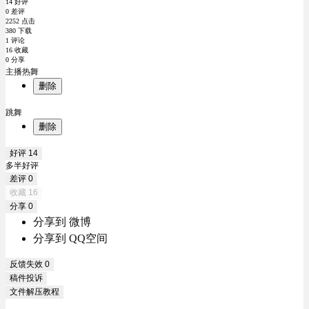
14 好评
0 差评
2252 点击
380 下载
1 评论
16 收藏
0 分享
主播热舞
删除
跳舞
删除
好评
14
多半好评
差评
0
收藏
16
分享
0
分享到 微博
分享到 QQ空间
反馈失效
0
稿件投诉
文件解压教程