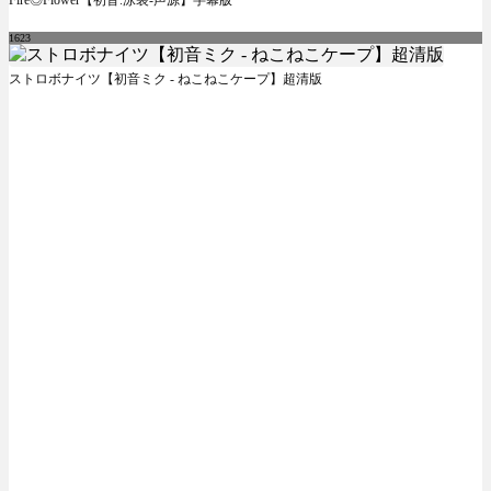
Fire◎Flower【初音.泳装-声源】字幕版
1623
ストロボナイツ【初音ミク - ねこねこケープ】超清版