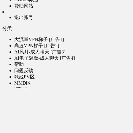
赞助网站
退出账号
分类
大流量VPN梯子 [广告1]
高速VPN梯子 [广告2]
AI风月-成人聊天 [广告3]
AI电子魅魔-成人聊天 [广告4]
帮助
问题反馈
歌姬PV区
MMD区
演唱会
初音未来演唱会
其他演出
音乐-音频区
虚拟歌手音乐
普通歌手音乐
有声小说-广播剧
同人音声-ASMR [全年龄]