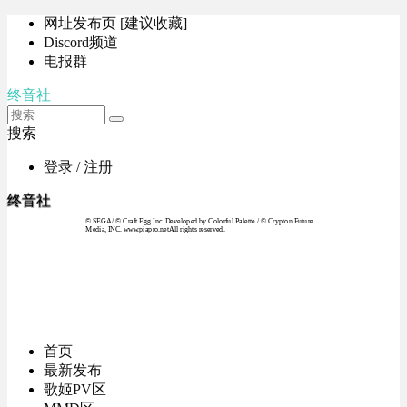
网址发布页 [建议收藏]
Discord频道
电报群
终音社
搜索
登录 / 注册
终音社
© SEGA / © Craft Egg Inc. Developed by Colorful Palette / © Crypton Future
Media, INC. www.piapro.netAll rights reserved.
首页
最新发布
歌姬PV区