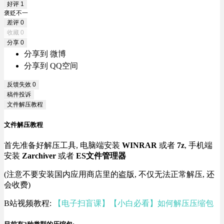
好评
1
褒贬不一
差评
0
收藏
0
分享
0
分享到 微博
分享到 QQ空间
反馈失效
0
稿件投诉
文件解压教程
文件解压教程
首先准备好解压工具, 电脑端安装
WINRAR
或者
7z
, 手机端
安装
Zarchiver
或者
ES文件管理器
(注意不要安装国内应用商店里的盗版, 不仅无法正常解压, 还
会收费)
B站视频教程:
【电子扫盲课】【小白必看】如何解压压缩包