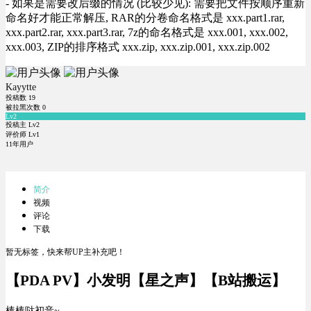
- 如果是需要改后缀的情况 (比较少见): 需要把文件按顺序重新
命名好才能正常解压, RAR的分卷命名格式是 xxx.part1.rar,
xxx.part2.rar, xxx.part3.rar, 7z的命名格式是 xxx.001, xxx.002,
xxx.003, ZIP的排序格式 xxx.zip, xxx.zip.001, xxx.zip.002
Kayytte
投稿数
19
被拉黑次数
0
Lv2
投稿主 Lv2
评价师 Lv1
11年用户
简介
视频
评论
下载
暂无标签，快来帮UP主补充吧！
【PDA PV】小发明【星之声】【B站搬运】
棒棒哒初音~