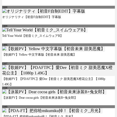
2000
オリジナリティ【初音F自制EDIT】字幕版
2409
Tell Your World【初音ミク_スイムウェアB】
1486
【歌姬PV】Yellow 中文字幕版【初音未来 甜美恶魔】
1507
【歌姬PV】【PDAFTPC】愛Dee【初音ミク 甜美恶魔X橙花公主】【1080p
1.49G】
2168
【泳装PV】Dear cocoa girls【初音未来泳装B+兔女郎】
1949
【PDA-FT】把你给mikumiku掉！【初音ミク_月光】