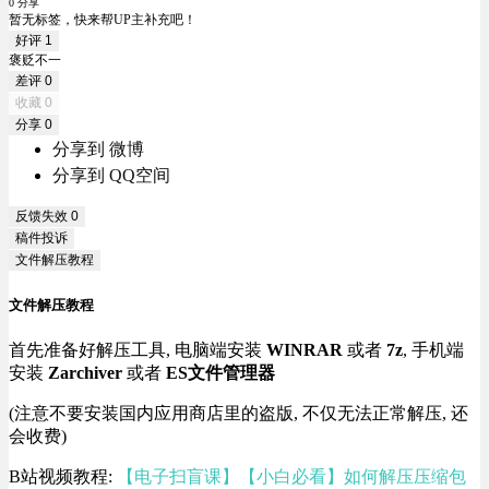
0 分享
暂无标签，快来帮UP主补充吧！
好评
1
褒贬不一
差评
0
收藏
0
分享
0
分享到 微博
分享到 QQ空间
反馈失效
0
稿件投诉
文件解压教程
文件解压教程
首先准备好解压工具, 电脑端安装
WINRAR
或者
7z
, 手机端
安装
Zarchiver
或者
ES文件管理器
(注意不要安装国内应用商店里的盗版, 不仅无法正常解压, 还
会收费)
B站视频教程:
【电子扫盲课】【小白必看】如何解压压缩包