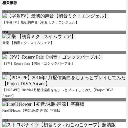
相关推荐
1741
【字幕PV】最初的声音【初音ミク：エンジェル】
2194
天樂 【初音ミク - スイムウェア】
2204
【PV】Rosary Pale【弱音・ゴシックパープル】
1222
【PDA-PF】2016年1月配信楽曲をちょっとプレイしてみた【Project DIVA
Arcade】
2465
Fire◎Flower【初音.泳装-声源】字幕版
1623