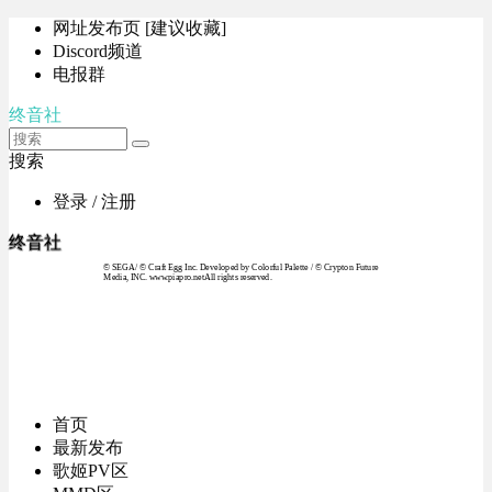
网址发布页 [建议收藏]
Discord频道
电报群
终音社
搜索
登录 / 注册
终音社
© SEGA / © Craft Egg Inc. Developed by Colorful Palette / © Crypton Future
Media, INC. www.piapro.netAll rights reserved.
首页
最新发布
歌姬PV区