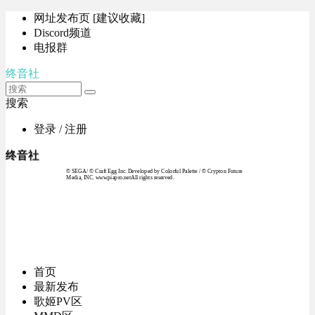
网址发布页 [建议收藏]
Discord频道
电报群
终音社
搜索
登录 / 注册
终音社
© SEGA / © Craft Egg Inc. Developed by Colorful Palette / © Crypton Future
Media, INC. www.piapro.netAll rights reserved.
首页
最新发布
歌姬PV区