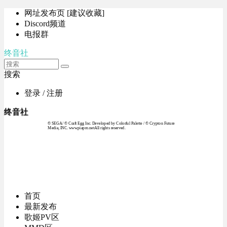
网址发布页 [建议收藏]
Discord频道
电报群
终音社
搜索
登录 / 注册
终音社
© SEGA / © Craft Egg Inc. Developed by Colorful Palette / © Crypton Future
Media, INC. www.piapro.netAll rights reserved.
首页
最新发布
歌姬PV区