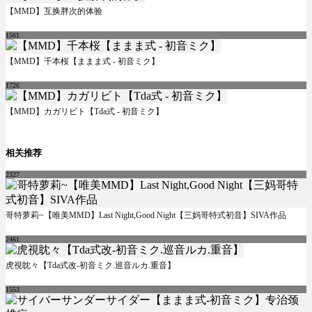
【MMD】互换胖次的体验
1561
【MMD】千本桜【ままま式 - 初音ミク】
1726
【MMD】カガリビト【Tda式 - 初音ミク】
相关推荐
2327
哥特萝莉~【唯美MMD】Last Night,Good Night【三妈哥特式初音】SIVA作品
2461
虎視眈々【Tda式改-初音ミク.巡音ルカ.重音】
1553