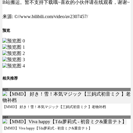
B站搬运。暂不支持下载哦~喜欢的小伙伴请在线观看，谢谢~
来源: ©//www.bilibili.com/video/av2307457/
预览
相关推荐
4425
【MMD】 好き！雪！本気マジック【三妈式初音ミク 】老物补档
2461
【MMD】Viva happy【Tda萝莉式 - 初音ミク&重音テト】