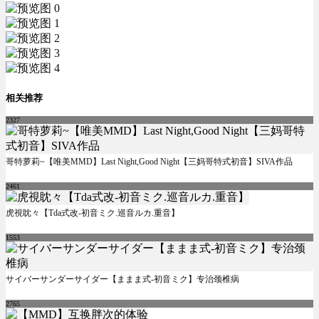
相关推荐
2327
哥特萝莉~【唯美MMD】Last Night,Good Night【三妈哥特式初音】SIVA作品
2461
虎視眈々【Tda式改-初音ミク.巡音ルカ.重音】
1553
サイバーサンダーサイダー【ままま式-初音ミク】专治颈椎病
2765