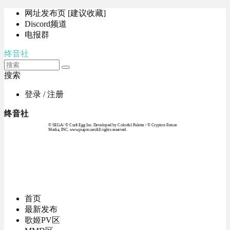
网址发布页 [建议收藏]
Discord频道
电报群
终音社
搜索
登录 / 注册
终音社
© SEGA / © Craft Egg Inc. Developed by Colorful Palette / © Crypton Future
Media, INC. www.piapro.netAll rights reserved.
首页
最新发布
歌姬PV区