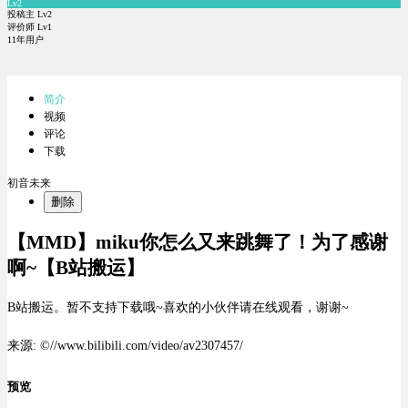
Lv2
投稿主 Lv2
评价师 Lv1
11年用户
简介
视频
评论
下载
初音未来
删除
【MMD】miku你怎么又来跳舞了！为了感谢
啊~【B站搬运】
B站搬运。暂不支持下载哦~喜欢的小伙伴请在线观看，谢谢~
来源: ©//www.bilibili.com/video/av2307457/
预览