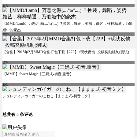
3372
【MMD/Lamb】万恶之源(灬°ω°灬) ？换装，舞蹈，姿势，颜艺，样样精通，乃歌
姬中的豪杰
3099
【合集】2015年2月MMD合集打包下载【22P】+现状反馈+投稿奖励机制(测试)
1774
【MMD】Sweet Magic【三妈式-初音.重音】
2001
シュレディンガイガーのこねこ【ままま式-初音ミク】
总共有 5 条评论