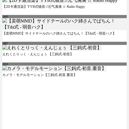
【2D卡通渲染】YYB式镜音://元气满满 ☆ Radio Happy
2405
【卖萌MMD】サイドテールのハク姉さんでぱちん！【Tda式 - 弱音ハク】
1867
えれくとりっく・えんじぇぅ 【三妈式-初音】
1653
カメラ・モデルモーション【三妈式-初音.重音】