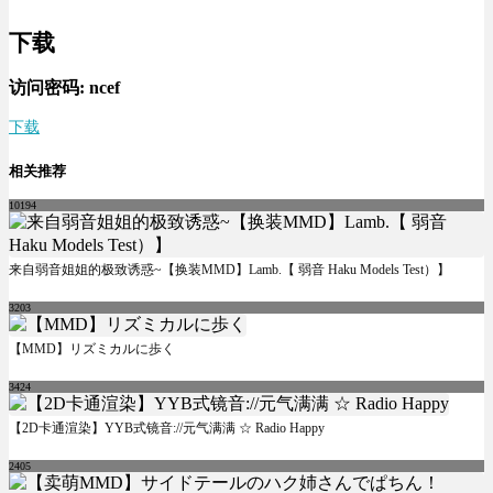
下载
访问密码:
ncef
下载
相关推荐
10194
来自弱音姐姐的极致诱惑~【换装MMD】Lamb.【 弱音 Haku Models Test）】
3203
【MMD】リズミカルに歩く
3424
【2D卡通渲染】YYB式镜音://元气满满 ☆ Radio Happy
2405