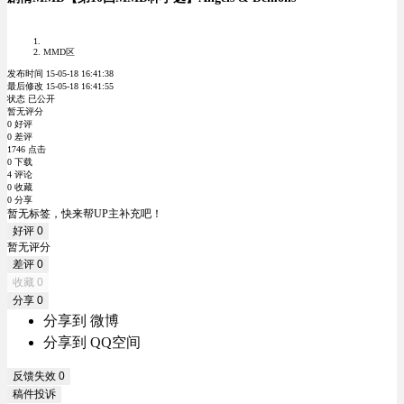
MMD区
发布时间 15-05-18 16:41:38
最后修改 15-05-18 16:41:55
状态 已公开
暂无评分
0 好评
0 差评
1746 点击
0 下载
4 评论
0 收藏
0 分享
暂无标签，快来帮UP主补充吧！
好评
0
暂无评分
差评
0
收藏
0
分享
0
分享到 微博
分享到 QQ空间
反馈失效
0
稿件投诉