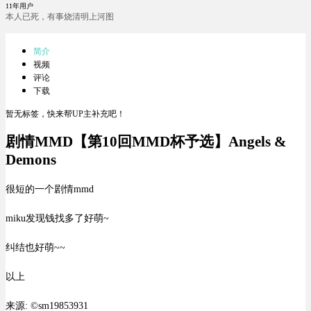
11年用户
本人已死，有事烧清明上河图
简介
视频
评论
下载
暂无标签，快来帮UP主补充吧！
剧情MMD【第10回MMD杯予选】Angels &
Demons
很短的一个剧情mmd
miku发现钱找多了好萌~
纠结也好萌~~
以上
来源: ©sm19853931