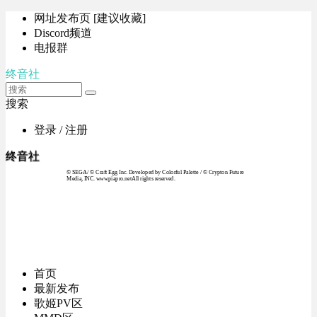
网址发布页 [建议收藏]
Discord频道
电报群
终音社
搜索
登录 / 注册
终音社
© SEGA / © Craft Egg Inc. Developed by Colorful Palette / © Crypton Future
Media, INC. www.piapro.netAll rights reserved.
首页
最新发布
歌姬PV区