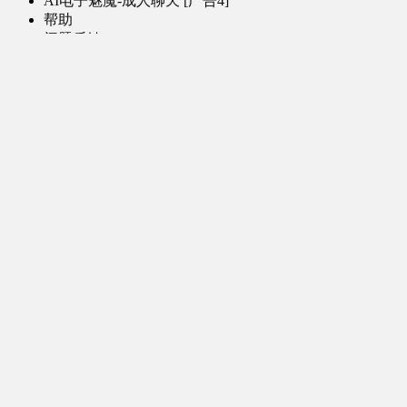
AI电子魅魔-成人聊天 [广告4]
帮助
问题反馈
歌姬PV区
MMD区
演唱会
初音未来演唱会
其他演出
音乐-音频区
虚拟歌手音乐
普通歌手音乐
有声小说-广播剧
同人音声-ASMR [全年龄]
其他音频资源
动漫区
日本动画
国产动画
欧美动画
漫画区
日韩漫画
国产漫画
欧美漫画