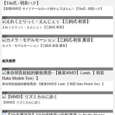
【卖萌MMD】サイドテールのハク姉さんでぱちん！【Tda式 - 弱音ハク】
1867
えれくとりっく・えんじぇぅ 【三妈式-初音】
1653
カメラ・モデルモーション【三妈式-初音.重音】
相关推荐
10194
来自弱音姐姐的极致诱惑~【换装MMD】Lamb.【 弱音 Haku Models Test）】
3203
【MMD】リズミカルに歩く
3424