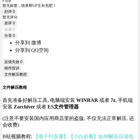
0 分享
暂无标签，快来帮UP主补充吧！
好评
0
暂无评分
差评
0
收藏
0
分享
0
分享到 微博
分享到 QQ空间
反馈失效
0
稿件投诉
文件解压教程
文件解压教程
首先准备好解压工具, 电脑端安装
WINRAR
或者
7z
, 手机端
安装
Zarchiver
或者
ES文件管理器
(注意不要安装国内应用商店里的盗版, 不仅无法正常解压, 还
会收费)
B站视频教程:
【电子扫盲课】【小白必看】如何解压压缩包