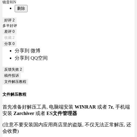
镜音RIN
删除
好评
2
多半好评
差评
0
收藏
2
分享
0
分享到 微博
分享到 QQ空间
反馈失效
2
稿件投诉
文件解压教程
文件解压教程
首先准备好解压工具, 电脑端安装
WINRAR
或者
7z
, 手机端
安装
Zarchiver
或者
ES文件管理器
(注意不要安装国内应用商店里的盗版, 不仅无法正常解压, 还
会收费)