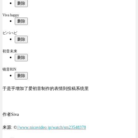
删除
Viva happy
删除
ビバハピ
删除
初音未来
删除
镜音RIN
删除
于是乎增加了爱初音制作的表情到投稿系统里
作者Siva
来源: ©
//www.nicovideo.jp/watch/sm23548378