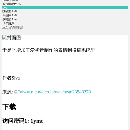
被拉黑次数
25
Lv6
投稿主 Lv6
评价师 Lv6
点赞家 Lv4
12年用户
本站的管理员
于是乎增加了爱初音制作的表情到投稿系统里
作者Siva
来源: ©
//www.nicovideo.jp/watch/sm23548378
下载
访问密码1:
1ymt