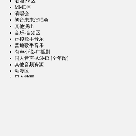
歌姬PV区
MMD区
演唱会
初音未来演唱会
其他演出
音乐-音频区
虚拟歌手音乐
普通歌手音乐
有声小说-广播剧
同人音声-ASMR [全年龄]
其他音频资源
动漫区
日本动画
国产动画
欧美动画
漫画区
日韩漫画
国产漫画
欧美漫画
小说-读物区
网文小说
日式轻小说