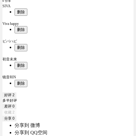
0 分享
SIVA
删除
Viva happy
删除
ビバハピ
删除
初音未来
删除
镜音RIN
删除
好评
2
多半好评
差评
0
收藏
2
分享
0
分享到 微博
分享到 QQ空间