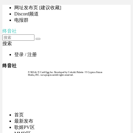
网址发布页 [建议收藏]
Discord频道
电报群
终音社
搜索
登录 / 注册
终音社
© SEGA / © Craft Egg Inc. Developed by Colorful Palette / © Crypton Future
Media, INC. www.piapro.netAll rights reserved.
首页
最新发布
歌姬PV区