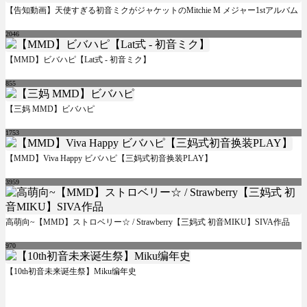
【告知動画】天使すぎる初音ミクがジャケットのMitchie M メジャー1stアルバム
2046
【MMD】ビバハピ【Lat式 - 初音ミク】
855
【三妈 MMD】ビバハピ
1753
【MMD】Viva Happy ビバハピ【三妈式初音换装PLAY】
3959
高萌向~【MMD】ストロベリー☆ / Strawberry【三妈式 初音MIKU】SIVA作品
970
【10th初音未来诞生祭】Miku编年史