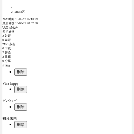
MMD区
发布时间 15-05-17 05:13:29
最后修改 15-08-21 20:52:08
状态 已公开
多半好评
2 好评
0 差评
2153 点击
0 下载
7 评论
2 收藏
0 分享
SIVA
删除
Viva happy
删除
ビバハピ
删除
初音未来
删除