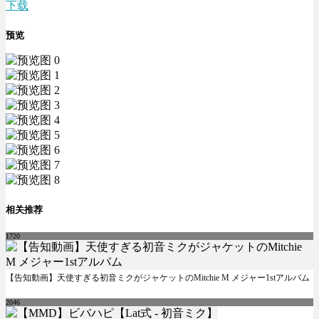
下载
预览
相关推荐
1720
【告知動画】天使すぎる初音ミクがジャケットのMitchie M メジャー1stアルバム
2046