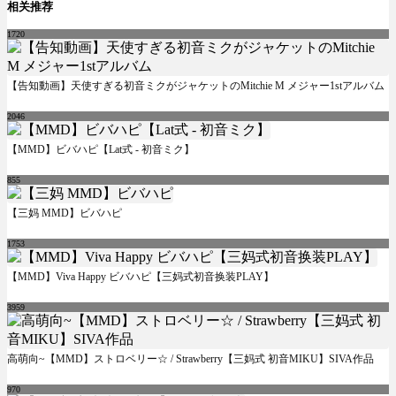
相关推荐
1720
【告知動画】天使すぎる初音ミクがジャケットのMitchie M メジャー1stアルバム
2046
【MMD】ビバハピ【Lat式 - 初音ミク】
855
【三妈 MMD】ビバハピ
1753
【MMD】Viva Happy ビバハピ【三妈式初音换装PLAY】
3959
高萌向~【MMD】ストロベリー☆ / Strawberry【三妈式 初音MIKU】SIVA作品
970