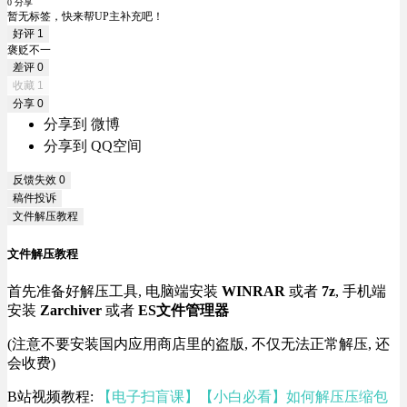
0 分享
暂无标签，快来帮UP主补充吧！
好评
1
褒贬不一
差评
0
收藏
1
分享
0
分享到 微博
分享到 QQ空间
反馈失效
0
稿件投诉
文件解压教程
文件解压教程
首先准备好解压工具, 电脑端安装
WINRAR
或者
7z
, 手机端
安装
Zarchiver
或者
ES文件管理器
(注意不要安装国内应用商店里的盗版, 不仅无法正常解压, 还
会收费)
B站视频教程:
【电子扫盲课】【小白必看】如何解压压缩包