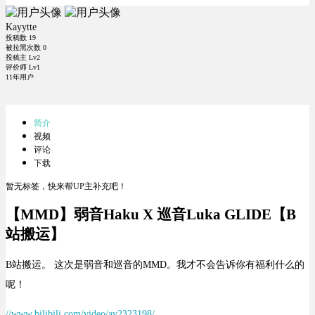
Kayytte
投稿数
19
被拉黑次数
0
投稿主 Lv2
评价师 Lv1
11年用户
简介
视频
评论
下载
暂无标签，快来帮UP主补充吧！
【MMD】弱音Haku X 巡音Luka GLIDE【B
站搬运】
B站搬运。 这次是弱音和巡音的MMD。我才不会告诉你有福利什么的
呢！
//www.bilibili.com/video/av2323198/