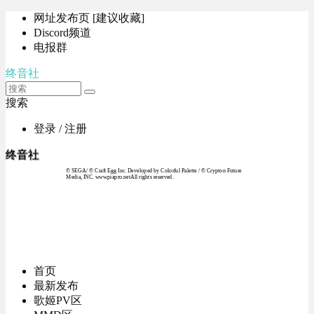
网址发布页 [建议收藏]
Discord频道
电报群
终音社
搜索
登录 / 注册
终音社
© SEGA / © Craft Egg Inc. Developed by Colorful Palette / © Crypton Future
Media, INC. www.piapro.netAll rights reserved.
首页
最新发布
歌姬PV区