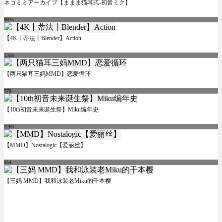
ネコミミアーカイブ【ままま猫耳式-初音ミク】
9975
【4K丨蒂法丨Blender】Action
1358
【两只猫耳三妈MMD】恋爱循环
970
【10th初音未来诞生祭】Miku编年史
2263
【MMD】Nostalogic【爱丽丝】
954
【三妈 MMD】我和泳装老Miku的千本樱