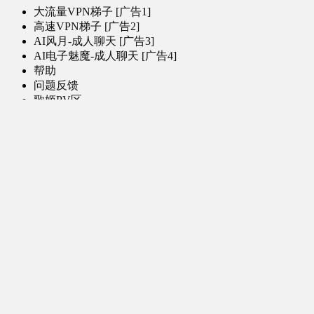
大流量VPN梯子 [广告1]
高速VPN梯子 [广告2]
AI风月-成人聊天 [广告3]
AI电子魅魔-成人聊天 [广告4]
帮助
问题反馈
歌姬PV区
MMD区
演唱会
初音未来演唱会
其他演出
音乐-音频区
虚拟歌手音乐
普通歌手音乐
有声小说-广播剧
同人音声-ASMR [全年龄]
其他音频资源
动漫区
日本动画
国产动画
欧美动画