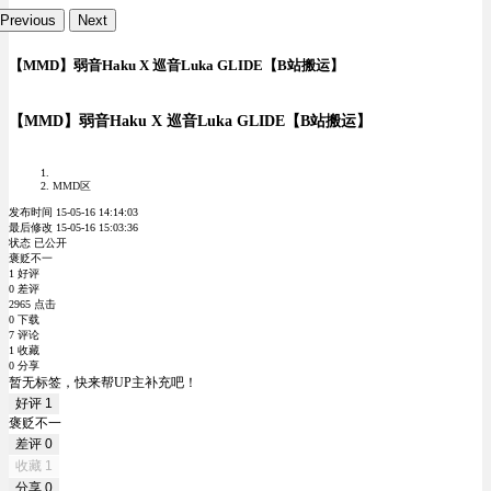
Previous
Next
【MMD】弱音Haku X 巡音Luka GLIDE【B站搬运】
【MMD】弱音Haku X 巡音Luka GLIDE【B站搬运】
MMD区
发布时间 15-05-16 14:14:03
最后修改 15-05-16 15:03:36
状态 已公开
褒贬不一
1 好评
0 差评
2965 点击
0 下载
7 评论
1 收藏
0 分享
暂无标签，快来帮UP主补充吧！
好评
1
褒贬不一
差评
0
收藏
1
分享
0