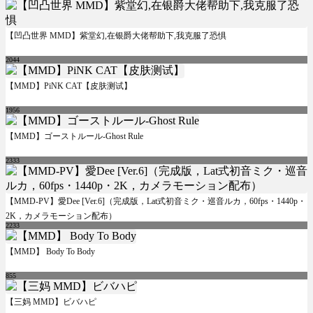
【凹凸世界 MMD】紫堂幻,在银爵大佬帮助下,我克服了恐惧
2044
【MMD】PiNK CAT【皮肤测试】
1956
【MMD】ゴーストルール-Ghost Rule
2333
【MMD-PV】愛Dee [Ver.6]（完成版，Lat式初音ミク・巡音ルカ，60fps・1440p・
2K，カメラモーション配布）
2233
【MMD】 Body To Body
855
【三妈 MMD】ビバハピ