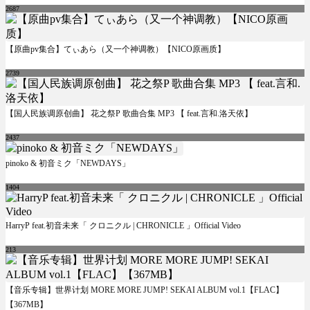
2687
【原曲pv集合】てぃあら（又一个神调教）【NICO原画质】
2739
【国人民族调原创曲】 花之祭P 歌曲合集 MP3 【 feat.言和.洛天依】
2437
pinoko & 初音ミク「NEWDAYS」
1404
HarryP feat.初音未来「 クロニクル | CHRONICLE 」Official Video
213
【音乐专辑】世界计划 MORE MORE JUMP! SEKAI ALBUM vol.1【FLAC】
【367MB】