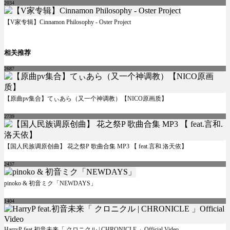
2034
【V家专辑】Cinnamon Philosophy - Oster Project
相关推荐
2687
【原曲pv集合】てぃあら（又一个神调教）【NICO原画质】
2739
【国人民族调原创曲】 花之祭P 歌曲合集 MP3 【 feat.言和.洛天依】
2437
pinoko & 初音ミク「NEWDAYS」
1404
HarryP feat.初音未来「 クロニクル | CHRONICLE 」Official Video