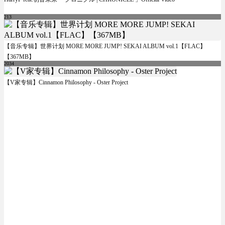
213
【音乐专辑】世界计划 MORE MORE JUMP! SEKAI ALBUM vol.1【FLAC】
【367MB】
2034
【V家专辑】Cinnamon Philosophy - Oster Project