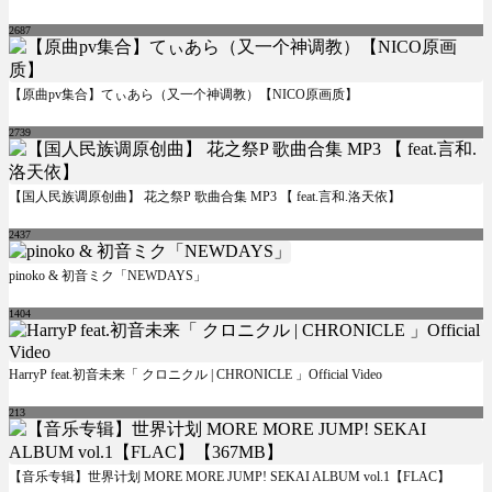
2687
【原曲pv集合】てぃあら（又一个神调教）【NICO原画质】
2739
【国人民族调原创曲】 花之祭P 歌曲合集 MP3 【 feat.言和.洛天依】
2437
pinoko & 初音ミク「NEWDAYS」
1404
HarryP feat.初音未来「 クロニクル | CHRONICLE 」Official Video
213
【音乐专辑】世界计划 MORE MORE JUMP! SEKAI ALBUM vol.1【FLAC】