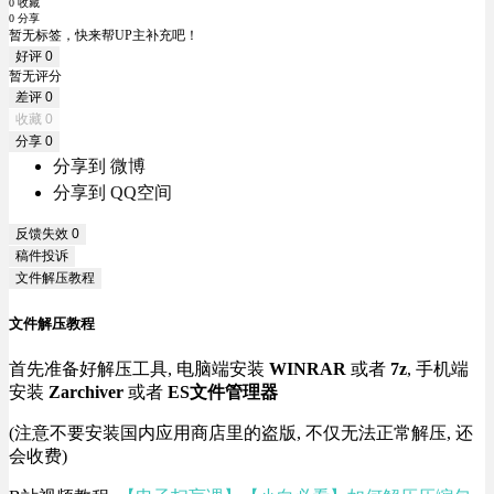
0 收藏
0 分享
暂无标签，快来帮UP主补充吧！
好评
0
暂无评分
差评
0
收藏
0
分享
0
分享到 微博
分享到 QQ空间
反馈失效
0
稿件投诉
文件解压教程
文件解压教程
首先准备好解压工具, 电脑端安装
WINRAR
或者
7z
, 手机端
安装
Zarchiver
或者
ES文件管理器
(注意不要安装国内应用商店里的盗版, 不仅无法正常解压, 还
会收费)