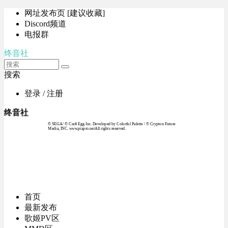
网址发布页 [建议收藏]
Discord频道
电报群
终音社
搜索
登录 / 注册
终音社
© SEGA / © Craft Egg Inc. Developed by Colorful Palette / © Crypton Future
Media, INC. www.piapro.netAll rights reserved.
首页
最新发布
歌姬PV区