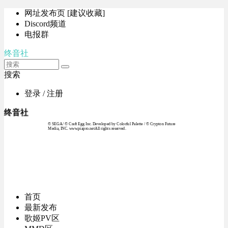
网址发布页 [建议收藏]
Discord频道
电报群
终音社
搜索
登录 / 注册
终音社
© SEGA / © Craft Egg Inc. Developed by Colorful Palette / © Crypton Future
Media, INC. www.piapro.netAll rights reserved.
首页
最新发布
歌姬PV区