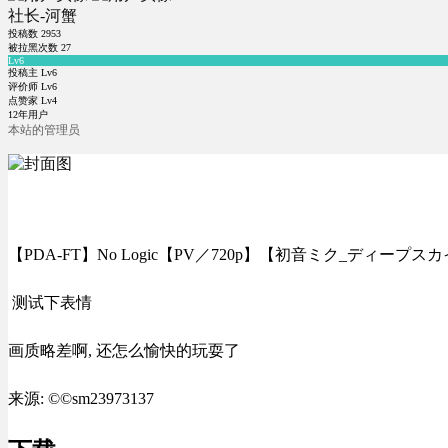
社长-河蟹
投稿数
2953
被拉黑次数
27
Lv6
投稿主 Lv6
评价师 Lv6
点赞家 Lv4
12年用户
本站的管理员
【PDA-FT】No Logic【PV／720p】【初音ミク_ディープス
测试下表情
画质略差啊, 还怎么愉快的玩耍了
来源: ©©sm23973137