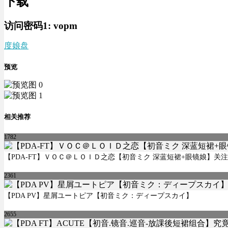
下载
访问密码1:
vopm
度娘盘
预览
相关推荐
1782
【PDA-FT】ＶＯＣ＠ＬＯＩＤ之恋【初音ミク 深蓝短裙+眼镜娘】关
2361
【PDA PV】星屑ユートピア【初音ミク：ディープスカイ】
2655