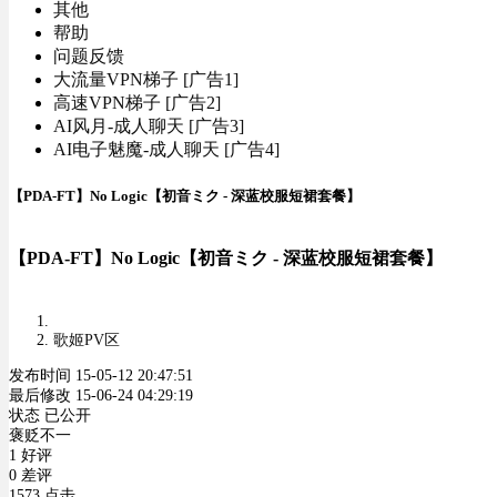
其他
帮助
问题反馈
大流量VPN梯子 [广告1]
高速VPN梯子 [广告2]
AI风月-成人聊天 [广告3]
AI电子魅魔-成人聊天 [广告4]
【PDA-FT】No Logic【初音ミク - 深蓝校服短裙套餐】
【PDA-FT】No Logic【初音ミク - 深蓝校服短裙套餐】
歌姬PV区
发布时间 15-05-12 20:47:51
最后修改 15-06-24 04:29:19
状态 已公开
褒贬不一
1 好评
0 差评
1573 点击