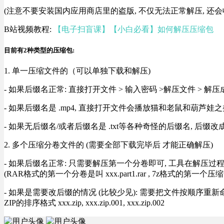
(注意不要安装国内应用商店里的盗版, 不仅无法正常解压, 还会
B站视频教程:
【电子扫盲课】【小白必看】如何解压压缩包
目前有2种类型的压缩包:
1. 单一压缩文件的（可以单独下载和解压)
- 如果后缀名正常: 直接打开文件 > 输入密码 >解压文件 > 
- 如果后缀名是 .mp4, 直接打开文件会播放猫和老鼠和葫芦娃之类
- 如果无后缀名/或者后缀名是 .txt等各种奇怪的后缀名, 后缀
2. 多个压缩分卷文件的 (需要全部下载完毕后 才能正确解压)
- 如果后缀名正常: 只需要解压第一个分卷即可, 工具在解压
(RAR格式的第一个分卷是叫 xxx.part1.rar , 7z格式的第一个压缩
- 如果是需要改后缀的情况 (比较少见): 需要把文件按顺序重新命名好才能正常解压, RA
ZIP的排序格式 xxx.zip, xxx.zip.001, xxx.zip.002