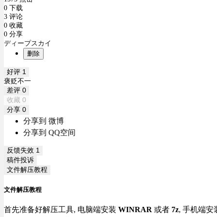
0 下载
3 评论
0 收藏
0 分享
ディープスカイ
删除
好评
1
褒贬不一
差评
0
收藏
0
分享
0
分享到 微博
分享到 QQ空间
反馈失效
1
稿件投诉
文件解压教程
文件解压教程
首先准备好解压工具, 电脑端安装
WINRAR
或者
7z
, 手机端安