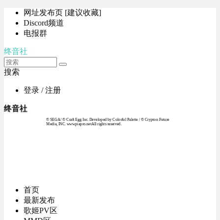
网址发布页 [建议收藏]
Discord频道
电报群
终音社
搜索
登录 / 注册
终音社
© SEGA / © Craft Egg Inc. Developed by Colorful Palette / © Crypton Future
Media, INC. www.piapro.netAll rights reserved.
首页
最新发布
歌姬PV区