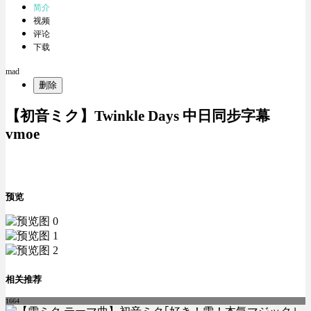
简介
视频
评论
下载
mad
删除
【初音ミク】Twinkle Days 中日同步字幕
vmoe
预览
相关推荐
1664