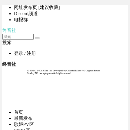
网址发布页 [建议收藏]
Discord频道
电报群
终音社
搜索
登录 / 注册
终音社
© SEGA / © Craft Egg Inc. Developed by Colorful Palette / © Crypton Future
Media, INC. www.piapro.netAll rights reserved.
首页
最新发布
歌姬PV区