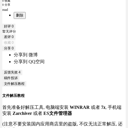
0 收藏
0 分享
mad
删除
好评
0
暂无评分
差评
0
收藏
0
分享
0
分享到 微博
分享到 QQ空间
反馈失效
4
稿件投诉
文件解压教程
文件解压教程
首先准备好解压工具, 电脑端安装
WINRAR
或者
7z
, 手机端
安装
Zarchiver
或者
ES文件管理器
(注意不要安装国内应用商店里的盗版, 不仅无法正常解压, 还