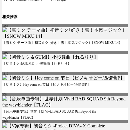
相关推荐
1664
【雪ミク テーマ曲】初音ミク｢好き！雪！本気マジック｣【SNOW MIKU'14】
1800
【初音ミク＆GUMI】小步舞曲【れるりり】
1910
【初音ミク】Hey come on 节日【ピノキオピー/匹诺曹P】
308
【音乐单曲专辑】世界计划 Vivid BAD SQUAD 9th Beyond the
way/blender【FLAC】
2364