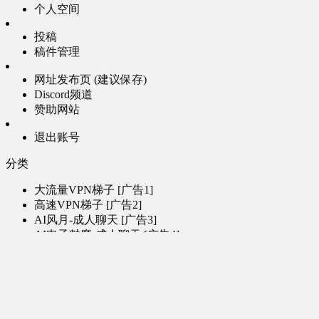
个人空间
投稿
稿件管理
网址发布页 (建议保存)
Discord频道
赞助网站
退出账号
分类
大流量VPN梯子 [广告1]
高速VPN梯子 [广告2]
AI风月-成人聊天 [广告3]
AI电子魅魔-成人聊天 [广告4]
帮助
问题反馈
歌姬PV区
MMD区
演唱会