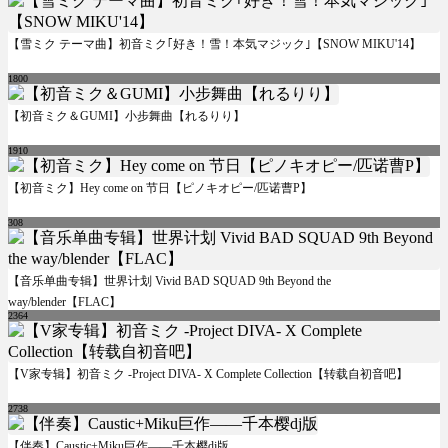
【雪ミク テーマ曲】初音ミク｢好き！雪！本気マジック｣【SNOW MIKU'14】
1800
【初音ミク＆GUMI】小步舞曲【れるりり】
1910
【初音ミク】Hey come on 节日【ピノキオピー/匹诺曹P】
308
【音乐单曲专辑】世界计划 Vivid BAD SQUAD 9th Beyond the
way/blender【FLAC】
2364
【V家专辑】初音ミク -Project DIVA- X Complete Collection【转载自初音吧】
2738
【伴奏】Caustic+Miku巨作——千本樱dj版