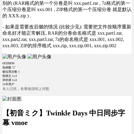
别的 (RAR格式的第一个分卷是叫 xxx.part1.rar , 7z格式的第一
个压缩分卷是叫 xxx.001 , ZIP格式的第一个压缩分卷 就是默认
的 XXX.zip ) .
- 如果是需要改后缀的情况 (比较少见): 需要把文件按顺序重新
命名好才能正常解压, RAR的分卷命名格式是 xxx.part1.rar,
xxx.part2.rar, xxx.part3.rar, 7z的命名格式是 xxx.001, xxx.002,
xxx.003, ZIP的排序格式 xxx.zip, xxx.zip.001, xxx.zip.002
orznew
投稿数
17
被拉黑次数
1
投稿主 Lv2
评价师 Lv2
11年用户
本人已死，有事烧清明上河图
【初音ミク】Twinkle Days 中日同步字
幕 vmoe