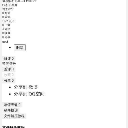
最后修改 15-05-24 19:00:27
状态 已公开
暂无评分
0 好评
0 差评
1222 点击
0 下载
4 评论
0 收藏
0 分享
mad
删除
好评
0
暂无评分
差评
0
收藏
0
分享
0
分享到 微博
分享到 QQ空间
反馈失效
4
稿件投诉
文件解压教程
文件解压教程