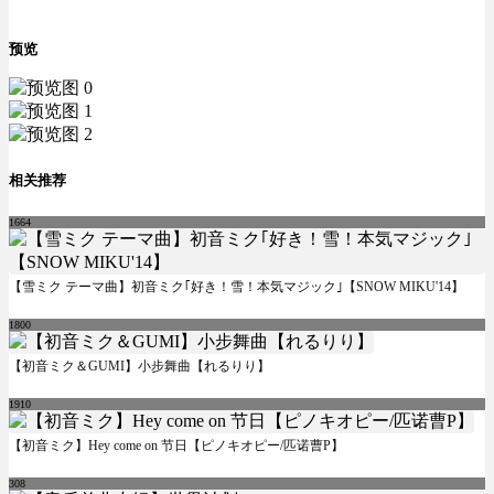
预览
相关推荐
1664
【雪ミク テーマ曲】初音ミク｢好き！雪！本気マジック｣【SNOW MIKU'14】
1800
【初音ミク＆GUMI】小步舞曲【れるりり】
1910
【初音ミク】Hey come on 节日【ピノキオピー/匹诺曹P】
308