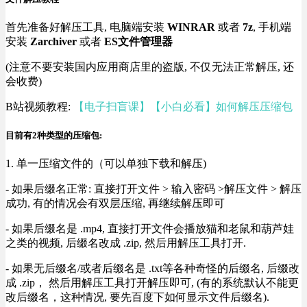
首先准备好解压工具, 电脑端安装
WINRAR
或者
7z
, 手机端
安装
Zarchiver
或者
ES文件管理器
(注意不要安装国内应用商店里的盗版, 不仅无法正常解压, 还
会收费)
B站视频教程:
【电子扫盲课】【小白必看】如何解压压缩包
目前有2种类型的压缩包:
1. 单一压缩文件的（可以单独下载和解压)
- 如果后缀名正常: 直接打开文件 > 输入密码 >解压文件 > 解压
成功, 有的情况会有双层压缩, 再继续解压即可
- 如果后缀名是 .mp4, 直接打开文件会播放猫和老鼠和葫芦娃
之类的视频, 后缀名改成 .zip, 然后用解压工具打开.
- 如果无后缀名/或者后缀名是 .txt等各种奇怪的后缀名, 后缀改
成 .zip， 然后用解压工具打开解压即可, (有的系统默认不能更
改后缀名，这种情况, 要先百度下如何显示文件后缀名).