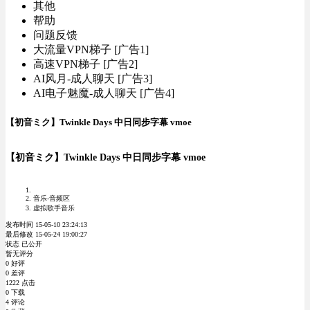
其他
帮助
问题反馈
大流量VPN梯子 [广告1]
高速VPN梯子 [广告2]
AI风月-成人聊天 [广告3]
AI电子魅魔-成人聊天 [广告4]
【初音ミク】Twinkle Days 中日同步字幕 vmoe
【初音ミク】Twinkle Days 中日同步字幕 vmoe
音乐-音频区
虚拟歌手音乐
发布时间 15-05-10 23:24:13
最后修改 15-05-24 19:00:27
状态 已公开
暂无评分
0 好评
0 差评
1222 点击
0 下载
4 评论