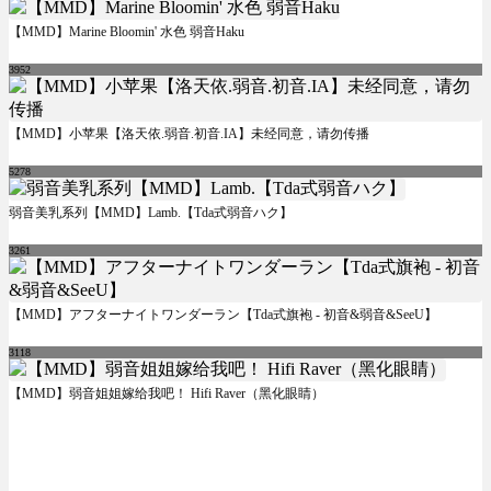
【MMD】Marine Bloomin' 水色 弱音Haku
3952
【MMD】小苹果【洛天依.弱音.初音.IA】未经同意，请勿传播
5278
弱音美乳系列【MMD】Lamb.【Tda式弱音ハク】
3261
【MMD】アフターナイトワンダーラン【Tda式旗袍 - 初音&弱音&SeeU】
3118
【MMD】弱音姐姐嫁给我吧！ Hifi Raver（黑化眼睛）