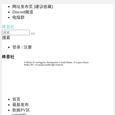
网址发布页 [建议收藏]
Discord频道
电报群
终音社
搜索
登录 / 注册
终音社
© SEGA / © Craft Egg Inc. Developed by Colorful Palette / © Crypton Future
Media, INC. www.piapro.netAll rights reserved.
首页
最新发布
歌姬PV区