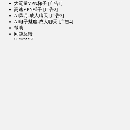
大流量VPN梯子 [广告1]
高速VPN梯子 [广告2]
AI风月-成人聊天 [广告3]
AI电子魅魔-成人聊天 [广告4]
帮助
问题反馈
歌姬PV区
MMD区
演唱会
初音未来演唱会
其他演出
音乐-音频区
虚拟歌手音乐
普通歌手音乐
有声小说-广播剧
同人音声-ASMR [全年龄]
其他音频资源
动漫区
日本动画
国产动画
欧美动画