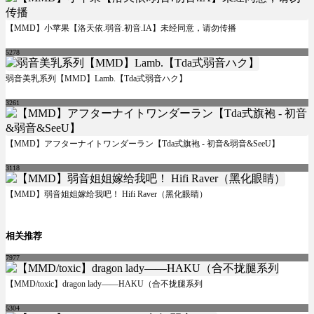
【MMD】小苹果【洛天依.弱音.初音.IA】未经同意，请勿传播
5278
弱音美乳系列【MMD】Lamb.【Tda式弱音ハク】
3261
【MMD】アフターナイトワンダーラン【Tda式旗袍 - 初音&弱音&SeeU】
3118
【MMD】弱音姐姐嫁给我吧！ Hifi Raver（黑化眼睛）
相关推荐
7977
【MMD/toxic】dragon lady——HAKU（合不拢腿系列
5304