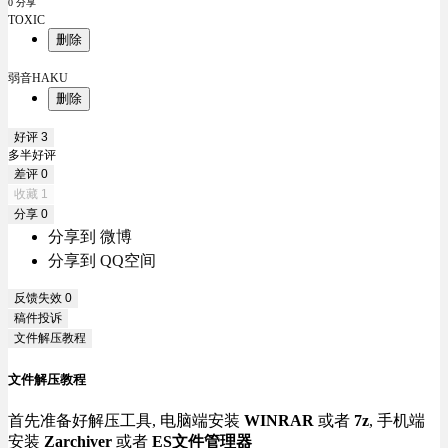
0 分享
TOXIC
删除
弱音HAKU
删除
好评
3
多半好评
差评
0
收藏
1
分享
0
分享到 微博
分享到 QQ空间
反馈失效
0
稿件投诉
文件解压教程
文件解压教程
首先准备好解压工具, 电脑端安装
WINRAR
或者
7z
, 手机端
安装
Zarchiver
或者
ES文件管理器