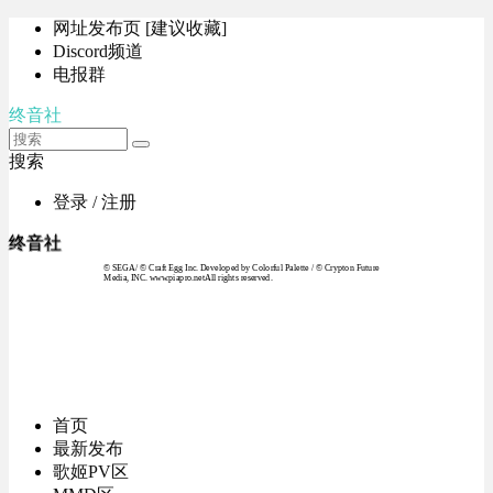
网址发布页 [建议收藏]
Discord频道
电报群
终音社
搜索
登录 / 注册
终音社
© SEGA / © Craft Egg Inc. Developed by Colorful Palette / © Crypton Future
Media, INC. www.piapro.netAll rights reserved.
首页
最新发布
歌姬PV区