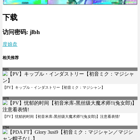
下载
访问密码:
jlbh
度娘盘
相关推荐
2005
【PV】キップル・インダストリー【初音ミク：マジシャン】
1878
【PV】忧郁的时间【初音米库-黑丝级大魔术师!!(兔女郎)】注意看表情!
1794