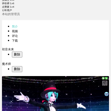
评价师 Lv6
点赞家 Lv4
12年用户
本站的管理员
简介
视频
评论
下载
初音未来
删除
魔术师
删除