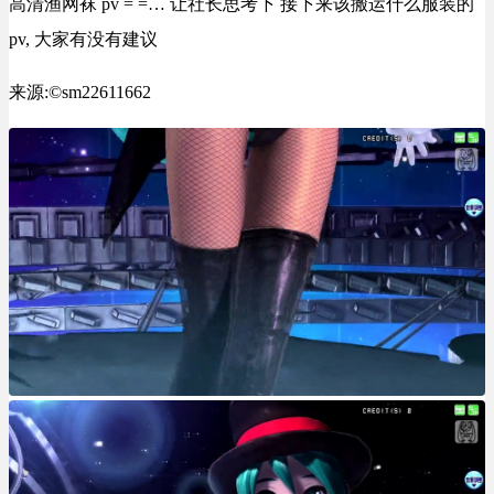
高清渔网袜 pv = =… 让社长思考下 接下来该搬运什么服装的
pv, 大家有没有建议
来源:©sm22611662