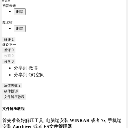
0 分享
初音未来
删除
魔术师
删除
好评
1
褒贬不一
差评
0
收藏
0
分享
0
分享到 微博
分享到 QQ空间
反馈失效
2
稿件投诉
文件解压教程
文件解压教程
首先准备好解压工具, 电脑端安装
WINRAR
或者
7z
, 手机端
安装
Zarchiver
或者
ES文件管理器