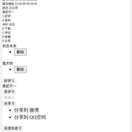
最后修改 15-05-09 04:16:41
状态 已公开
褒贬不一
1 好评
0 差评
4083 点击
0 下载
1 评论
0 收藏
0 分享
初音未来
删除
魔术师
删除
好评
1
褒贬不一
差评
0
收藏
0
分享
0
分享到 微博
分享到 QQ空间
反馈失效
2