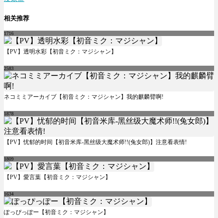
相关推荐
1716
【PV】透明水彩【初音ミク：マジシャン】
2583
ネコミミアーカイブ【初音ミク：マジシャン】我的麒麟臂啊!
1878
【PV】忧郁的时间【初音米库-黑丝级大魔术师!!(兔女郎)】注意看表情!
1809
【PV】愛言葉【初音ミク：マジシャン】
1634
ぽっぴっぽー【初音ミク：マジシャン】