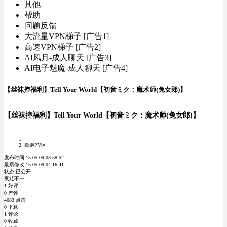
其他
帮助
问题反馈
大流量VPN梯子 [广告1]
高速VPN梯子 [广告2]
AI风月-成人聊天 [广告3]
AI电子魅魔-成人聊天 [广告4]
【丝袜控福利】Tell Your World【初音ミク：魔术师(兔女郎)】
【丝袜控福利】Tell Your World【初音ミク：魔术师(兔女郎)】
歌姬PV区
发布时间 15-05-09 03:58:52
最后修改 15-05-09 04:16:41
状态 已公开
褒贬不一
1 好评
0 差评
4083 点击
0 下载
1 评论
0 收藏