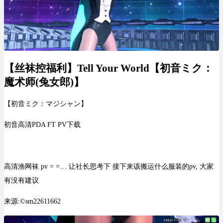
【丝袜控福利】Tell Your World【初音ミク：
魔术师(兔女郎)】
【初音ミク：マジシャン】
初音高清PDA FT PV下载
高清渔网袜 pv = =… 让社长思考下 接下来该搬运什么服装的pv, 大家
有没有建议
来源:©sm22611662