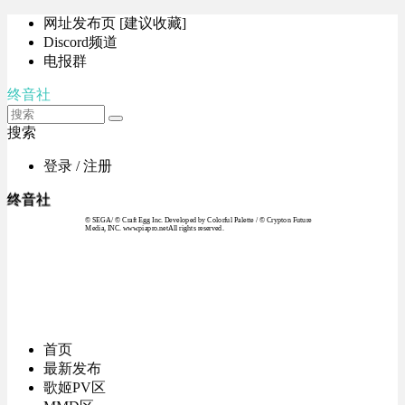
网址发布页 [建议收藏]
Discord频道
电报群
终音社
搜索
登录 / 注册
终音社
© SEGA / © Craft Egg Inc. Developed by Colorful Palette / © Crypton Future
Media, INC. www.piapro.netAll rights reserved.
首页
最新发布
歌姬PV区