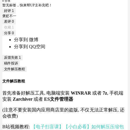
0 分享
暂无标签，快来帮UP主补充吧！
好评
1
褒贬不一
差评
0
收藏
1
分享
0
分享到 微博
分享到 QQ空间
反馈失效
1
稿件投诉
文件解压教程
文件解压教程
首先准备好解压工具, 电脑端安装
WINRAR
或者
7z
, 手机端
安装
Zarchiver
或者
ES文件管理器
(注意不要安装国内应用商店里的盗版, 不仅无法正常解压, 还
会收费)
B站视频教程:
【电子扫盲课】【小白必看】如何解压压缩包