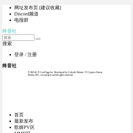
网址发布页 [建议收藏]
Discord频道
电报群
终音社
搜索
登录 / 注册
终音社
© SEGA / © Craft Egg Inc. Developed by Colorful Palette / © Crypton Future
Media, INC. www.piapro.netAll rights reserved.
首页
最新发布
歌姬PV区