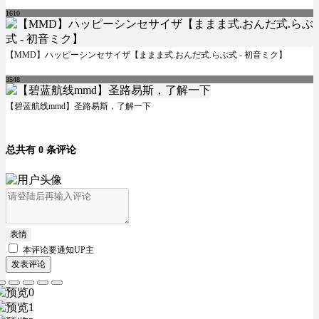
1610
【MMD】ハッピーシンセサイザ【ままま式.おんだ式.らぶ式 - 初音ミク】
3548
【碧蓝航线mmd】圣路易斯，了解一下
总共有 0 条评论
表情
本评论要
通知UP主
发表评论