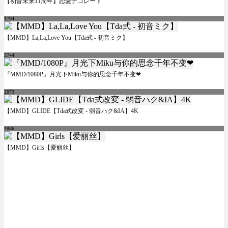
【初音未来11周年】恋愛デコレート
1794
【MMD】La,La,Love You【Tda式 - 初音ミク】
2744
『MMD/1080P』月光下Miku与你的思念千年不变❤
2873
【MMD】GLIDE【Tda式改変 - 弱音ハク&IA】4K
4886
【MMD】Girls【爱丽丝】