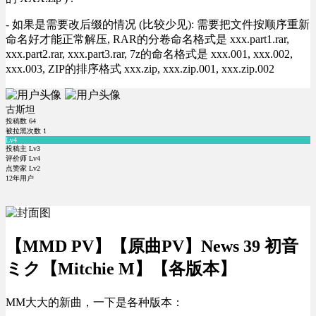
- 如果是需要改后缀的情况 (比较少见): 需要把文件按顺序重新
命名好才能正常解压, RAR的分卷命名格式是 xxx.part1.rar,
xxx.part2.rar, xxx.part3.rar, 7z的命名格式是 xxx.001, xxx.002,
xxx.003, ZIP的排序格式 xxx.zip, xxx.zip.001, xxx.zip.002
古斯坦
投稿数
64
被拉黑次数
1
Lv4
投稿主 Lv3
评价师 Lv4
点赞家 Lv2
12年用户
【MMD PV】【原曲PV】News 39 初音
ミク【Mitchie M】【各版本】
MM大大的新曲，一下是各种版本：