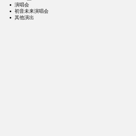
演唱会
初音未来演唱会
其他演出
音乐-音频区
虚拟歌手音乐
普通歌手音乐
有声小说-广播剧
同人音声-ASMR [全年龄]
其他音频资源
动漫区
日本动画
国产动画
欧美动画
漫画区
日韩漫画
国产漫画
欧美漫画
小说-读物区
网文小说
日式轻小说
其他读物