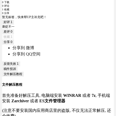
0 下载
0 评论
1 收藏
0 分享
暂无标签，快来帮UP主补充吧！
好评
1
褒贬不一
差评
0
收藏
1
分享
0
分享到 微博
分享到 QQ空间
反馈失效
1
稿件投诉
文件解压教程
文件解压教程
首先准备好解压工具, 电脑端安装
WINRAR
或者
7z
, 手机端
安装
Zarchiver
或者
ES文件管理器
(注意不要安装国内应用商店里的盗版, 不仅无法正常解压, 还
会收费)