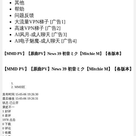
其他
帮助
问题反馈
大流量VPN梯子 [广告1]
高速VPN梯子 [广告2]
AI风月-成人聊天 [广告3]
AI电子魅魔-成人聊天 [广告4]
【MMD PV】【原曲PV】News 39 初音ミク【Mitchie M】【各版本】
【MMD PV】【原曲PV】News 39 初音ミク【Mitchie M】【各版本】
MMD区
发布时间 15-05-06 19:26:30
最后修改 15-05-06 19:26:31
状态 已公开
褒贬不一
1 好评
0 差评
1978 点击
0 下载
0 评论
1 收藏