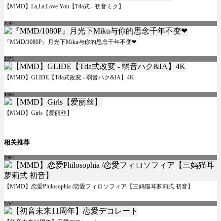
【MMD】La,La,Love You【Tda式 - 初音ミク】
2744
『MMD/1080P』月光下Miku与你的思念千年不变❤
2873
【MMD】GLIDE【Tda式改変 - 弱音ハク&IA】4K
4886
【MMD】Girls【爱丽丝】
相关推荐
1984
【MMD】恋爱Philosophia /恋愛フィロソフィア【三妈猫耳萝莉式 初音】
1754