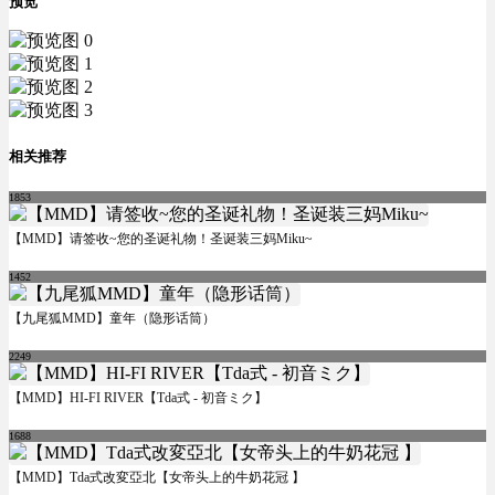
预览
相关推荐
1853
【MMD】请签收~您的圣诞礼物！圣诞装三妈Miku~
1452
【九尾狐MMD】童年（隐形话筒）
2249
【MMD】HI-FI RIVER【Tda式 - 初音ミク】
1688
【MMD】Tda式改変亞北【女帝头上的牛奶花冠 】