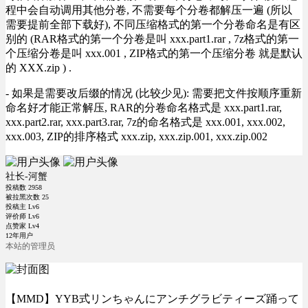
程中会自动调用其他分卷, 不需要每个分卷都解压一遍 (所以
需要提前全部下载好), 不同压缩格式的第一个分卷命名是有区
别的 (RAR格式的第一个分卷是叫 xxx.part1.rar , 7z格式的第一
个压缩分卷是叫 xxx.001 , ZIP格式的第一个压缩分卷 就是默认
的 XXX.zip ) .
- 如果是需要改后缀的情况 (比较少见): 需要把文件按顺序重新
命名好才能正常解压, RAR的分卷命名格式是 xxx.part1.rar,
xxx.part2.rar, xxx.part3.rar, 7z的命名格式是 xxx.001, xxx.002,
xxx.003, ZIP的排序格式 xxx.zip, xxx.zip.001, xxx.zip.002
社长-河蟹
投稿数
2958
被拉黑次数
25
投稿主 Lv6
评价师 Lv6
点赞家 Lv4
12年用户
本站的管理员
【MMD】YYB式リンちゃんにアンチグラビティーズ踊って