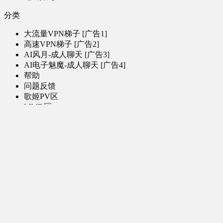
分类
大流量VPN梯子 [广告1]
高速VPN梯子 [广告2]
AI风月-成人聊天 [广告3]
AI电子魅魔-成人聊天 [广告4]
帮助
问题反馈
歌姬PV区
MMD区
演唱会
初音未来演唱会
其他演出
音乐-音频区
虚拟歌手音乐
普通歌手音乐
有声小说-广播剧
同人音声-ASMR [全年龄]
其他音频资源
动漫区
日本动画