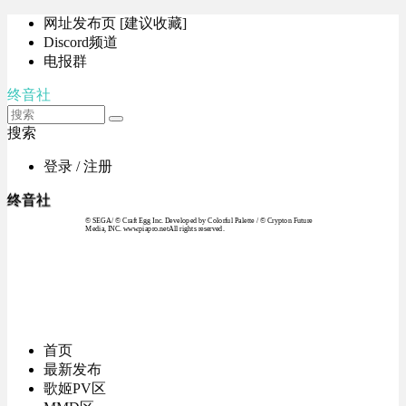
网址发布页 [建议收藏]
Discord频道
电报群
终音社
搜索
登录 / 注册
终音社
© SEGA / © Craft Egg Inc. Developed by Colorful Palette / © Crypton Future
Media, INC. www.piapro.netAll rights reserved.
首页
最新发布
歌姬PV区