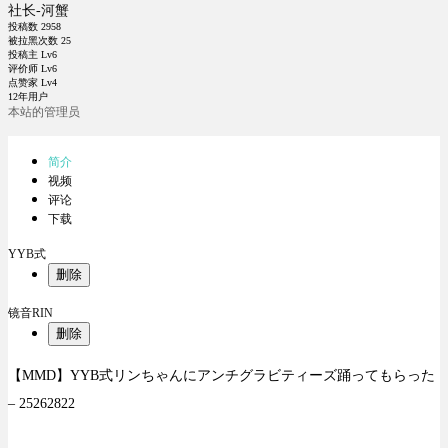
社长-河蟹
投稿数
2958
被拉黑次数
25
投稿主 Lv6
评价师 Lv6
点赞家 Lv4
12年用户
本站的管理员
简介
视频
评论
下载
YYB式
删除
镜音RIN
删除
【MMD】YYB式リンちゃんにアンチグラビティーズ踊ってもらった
– 25262822