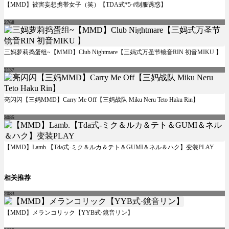
【MMD】被害妄想携帯女子（笑）【TDA式*5·#制服诱惑】
2768
三妈萝莉捣蛋组~【MMD】Club Nightmare【三妈式万圣节镜音RIN 初音MIKU 】
2137
亮闪闪【三妈MMD】Carry Me Off【三妈战队 Miku Neru Teto Haku Rin】
3085
【MMD】Lamb.【Tda式-ミク＆ルカ＆テト＆GUMI＆ネル＆ハク】变装PLAY
相关推荐
2083
【MMD】メランコリック【YYB式·鏡音リン】