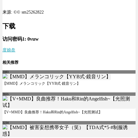
来源: ©© sm25262822
下载
访问密码1:
0vuw
度娘盘
相关推荐
2083
【MMD】メランコリック【YYB式·鏡音リン】
2655
【V+MMD】良曲推荐！Haku和Rin的Angelfish~【光照测试】
3234