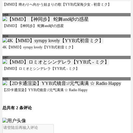
【MMD】终わりへ向かう始まりの歌【YYB式深海少女 - 初音ミク】
1468
【MMD】【神同步】 蛇舞and砂の惑星
2656
4K【MMD】syrupy lovely【YYB式初音ミク】
1987
【MMD】ロミオとシンデレラ【YYB式 - ミク】
3425
【2D卡通渲染】YYB式镜音://元气满满 ☆ Radio Happy
总共有 2 条评论