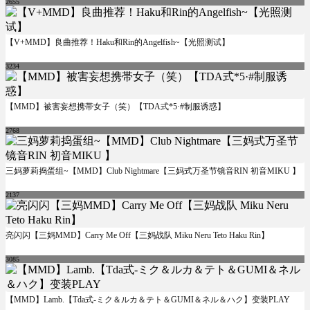
2655
【V+MMD】良曲推荐！Haku和Rin的Angelfish~【光照测试】
3234
【MMD】被害妄想携帯女子（笑）【TDA式*5·#制服诱惑】
2768
三妈萝莉捣蛋组~【MMD】Club Nightmare【三妈式万圣节镜音RIN 初音MIKU 】
2137
亮闪闪【三妈MMD】Carry Me Off【三妈战队 Miku Neru Teto Haku Rin】
3085
【MMD】Lamb.【Tda式-ミク＆ルカ＆テト＆GUMI＆ネル＆ハク】变装PLAY