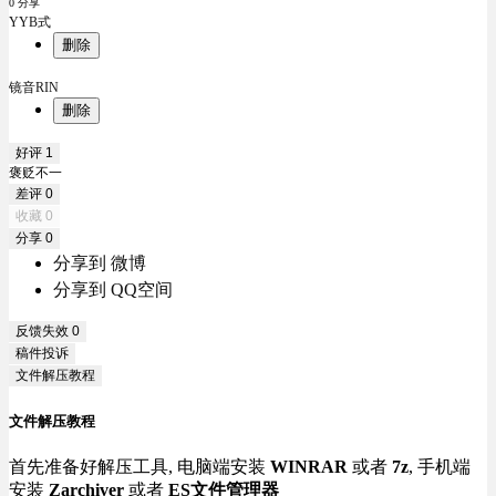
0 分享
YYB式
删除
镜音RIN
删除
好评
1
褒贬不一
差评
0
收藏
0
分享
0
分享到 微博
分享到 QQ空间
反馈失效
0
稿件投诉
文件解压教程
文件解压教程
首先准备好解压工具, 电脑端安装
WINRAR
或者
7z
, 手机端
安装
Zarchiver
或者
ES文件管理器