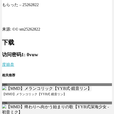
もらった – 25262822
来源: ©© sm25262822
下载
访问密码1:
0vuw
度娘盘
相关推荐
2083
【MMD】メランコリック【YYB式·鏡音リン】
2766