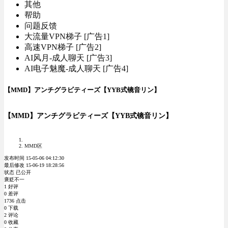
其他
帮助
问题反馈
大流量VPN梯子 [广告1]
高速VPN梯子 [广告2]
AI风月-成人聊天 [广告3]
AI电子魅魔-成人聊天 [广告4]
【MMD】アンチグラビティーズ【YYB式镜音リン】
【MMD】アンチグラビティーズ【YYB式镜音リン】
MMD区
发布时间 15-05-06 04:12:30
最后修改 15-06-19 18:28:56
状态 已公开
褒贬不一
1 好评
0 差评
1736 点击
0 下载
2 评论
0 收藏