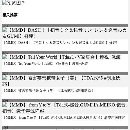
相关推荐
1748
【MMD】DASH！【初音ミク＆鏡音リン･レン＆巡音ルカ＆GUMI】好评!
3740
【MMD】Tell Your World【Tda式 - V家集合】透视+泳装
3234
【MMD】被害妄想携帯女子（笑）【TDA式*5·#制服诱惑】
2091
【MMD】 from Y to Y 【Tda式-巡音.GUMI.IA.MEIKO.镜音.初音】豪华声源阵容
1765