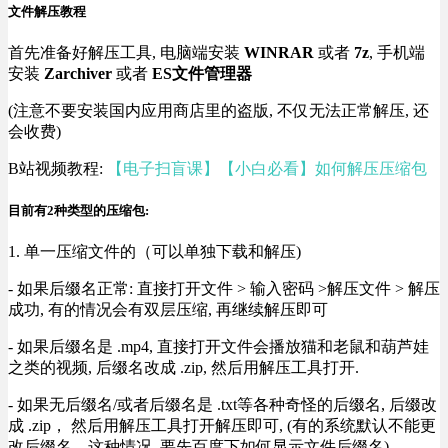
文件解压教程
首先准备好解压工具, 电脑端安装
WINRAR
或者
7z
, 手机端
安装
Zarchiver
或者
ES文件管理器
(注意不要安装国内应用商店里的盗版, 不仅无法正常解压, 还
会收费)
B站视频教程:
【电子扫盲课】【小白必看】如何解压压缩包
目前有2种类型的压缩包:
1. 单一压缩文件的（可以单独下载和解压)
- 如果后缀名正常: 直接打开文件 > 输入密码 >解压文件 > 解压
成功, 有的情况会有双层压缩, 再继续解压即可
- 如果后缀名是 .mp4, 直接打开文件会播放猫和老鼠和葫芦娃
之类的视频, 后缀名改成 .zip, 然后用解压工具打开.
- 如果无后缀名/或者后缀名是 .txt等各种奇怪的后缀名, 后缀改
成 .zip， 然后用解压工具打开解压即可, (有的系统默认不能更
改后缀名，这种情况, 要先百度下如何显示文件后缀名).