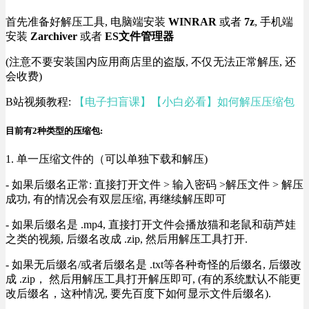
首先准备好解压工具, 电脑端安装
WINRAR
或者
7z
, 手机端
安装
Zarchiver
或者
ES文件管理器
(注意不要安装国内应用商店里的盗版, 不仅无法正常解压, 还
会收费)
B站视频教程:
【电子扫盲课】【小白必看】如何解压压缩包
目前有2种类型的压缩包:
1. 单一压缩文件的（可以单独下载和解压)
- 如果后缀名正常: 直接打开文件 > 输入密码 >解压文件 > 解压
成功, 有的情况会有双层压缩, 再继续解压即可
- 如果后缀名是 .mp4, 直接打开文件会播放猫和老鼠和葫芦娃
之类的视频, 后缀名改成 .zip, 然后用解压工具打开.
- 如果无后缀名/或者后缀名是 .txt等各种奇怪的后缀名, 后缀改
成 .zip， 然后用解压工具打开解压即可, (有的系统默认不能更
改后缀名，这种情况, 要先百度下如何显示文件后缀名).