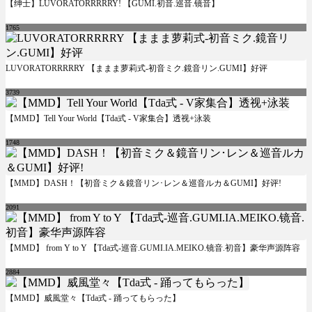
【绅士】LUVORATORRRRRY! 【GUMI.初音.巡音.镜音】
1765
LUVORATORRRRRY 【ままま萝莉式-初音ミク.鏡音リン.GUMI】好评
3739
【MMD】Tell Your World【Tda式 - V家集合】透视+泳装
1748
【MMD】DASH！【初音ミク＆鏡音リン･レン＆巡音ルカ＆GUMI】好评!
2091
【MMD】 from Y to Y 【Tda式-巡音.GUMI.IA.MEIKO.镜音.初音】豪华声源阵容
2884
【MMD】威風堂々【Tda式 - 踊ってもらった】