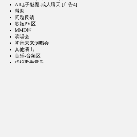
AI电子魅魔-成人聊天 [广告4]
帮助
问题反馈
歌姬PV区
MMD区
演唱会
初音未来演唱会
其他演出
音乐-音频区
虚拟歌手音乐
普通歌手音乐
有声小说-广播剧
同人音声-ASMR [全年龄]
其他音频资源
动漫区
日本动画
国产动画
欧美动画
漫画区
日韩漫画
国产漫画