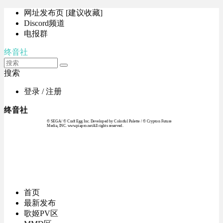
网址发布页 [建议收藏]
Discord频道
电报群
终音社
搜索
登录 / 注册
终音社
© SEGA / © Craft Egg Inc. Developed by Colorful Palette / © Crypton Future
Media, INC. www.piapro.netAll rights reserved.
首页
最新发布
歌姬PV区