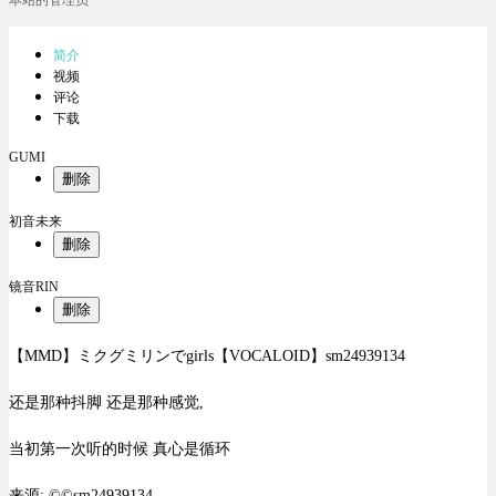
本站的管理员
简介
视频
评论
下载
GUMI
删除
初音未来
删除
镜音RIN
删除
【MMD】ミクグミリンでgirls【VOCALOID】sm24939134
还是那种抖脚 还是那种感觉,
当初第一次听的时候 真心是循环
来源: ©©sm24939134