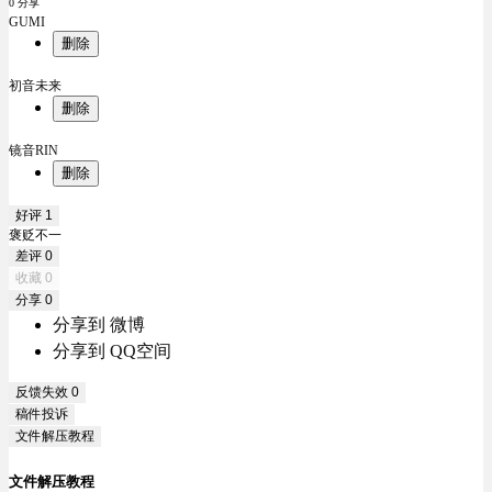
0 分享
GUMI
删除
初音未来
删除
镜音RIN
删除
好评
1
褒贬不一
差评
0
收藏
0
分享
0
分享到 微博
分享到 QQ空间
反馈失效
0
稿件投诉
文件解压教程
文件解压教程