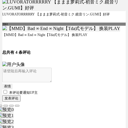
LUVORATORRRRRY 【ままま萝莉式-初音ミク.鏡音リン.GUMI】好评
2061
【MMD】Bad ∞ End ∞ Night【Tda式モデル】 换装PLAY
总共有 4 条评论
表情
本评论要
通知UP主
发表评论