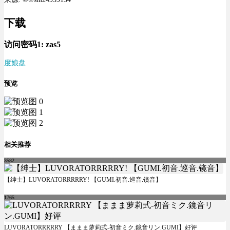
下载
访问密码1:
zas5
度娘盘
预览
相关推荐
3582
【绅士】LUVORATORRRRRY! 【GUMI.初音.巡音.镜音】
1765
LUVORATORRRRRY 【ままま萝莉式-初音ミク.鏡音リン.GUMI】好评