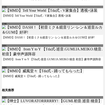
3739
【MMD】Tell Your World【Tda式 - V家集合】透视+泳装
1748
【MMD】DASH！【初音ミク＆鏡音リン･レン＆巡音ルカ＆GUMI】好评!
2091
【MMD】 from Y to Y 【Tda式-巡音.GUMI.IA.MEIKO.镜音.初音】豪华声源阵容
2884
【MMD】威風堂々【Tda式 - 踊ってもらった】
相关推荐
3582