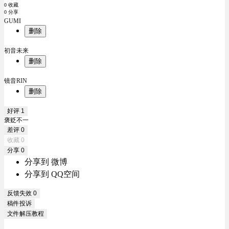
0 收藏
0 分享
GUMI
删除
初音未来
删除
镜音RIN
删除
好评
1
褒贬不一
差评
0
收藏
0
分享
0
分享到 微博
分享到 QQ空间
反馈失效
0
稿件投诉
文件解压教程