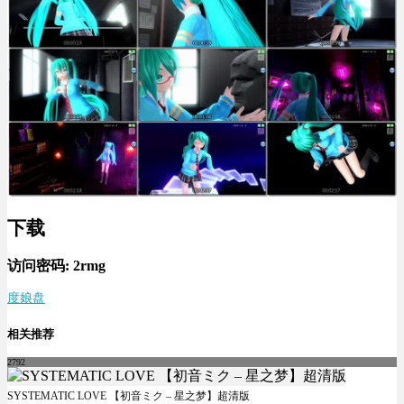
下载
访问密码:
2rmg
度娘盘
相关推荐
2792
SYSTEMATIC LOVE 【初音ミク – 星之梦】超清版