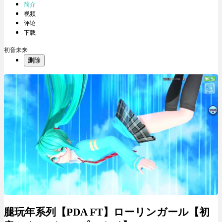
简介
视频
评论
下载
初音未来
删除
腿玩年系列【PDA FT】ローリンガール【初