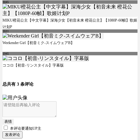
3045
MIKU橙花公主【中文字幕】深海少女【初音未来 橙花公主】【1080P-60帧】歌姬
计划P
1611
Weekender Girl【初音ミク-スイムウェアB】
1945
ココロ【初音-リンスタイル】字幕版
总共有 3 条评论
表情
本评论要
通知UP主
发表评论