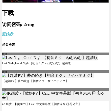
下载
访问密码:
2rmg
度娘盘
相关推荐
1943
Last Night,Good Night【初音ミク – ねむねむ】超清版
1883
【超清PV】夢の続き【初音ミク：サイハテミク】
774
4K画质~【歌姬PV】Calc. 中文字幕版【初音未来 橙花公主】