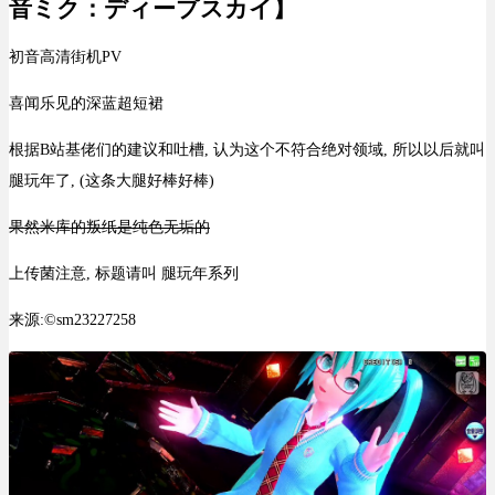
音ミク：ディープスカイ】
初音高清街机PV
喜闻乐见的深蓝超短裙
根据B站基佬们的建议和吐槽, 认为这个不符合绝对领域, 所以以后就叫
腿玩年了, (这条大腿好棒好棒)
果然米库的叛纸是纯色无垢的
上传菌注意, 标题请叫 腿玩年系列
来源:©sm23227258