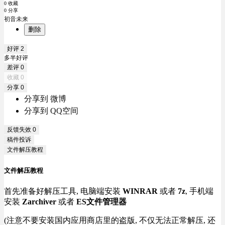
0 收藏
0 分享
初音未来
删除
好评
2
多半好评
差评
0
收藏
0
分享
0
分享到 微博
分享到 QQ空间
反馈失效
0
稿件投诉
文件解压教程
文件解压教程
首先准备好解压工具, 电脑端安装
WINRAR
或者
7z
, 手机端
安装
Zarchiver
或者
ES文件管理器
(注意不要安装国内应用商店里的盗版, 不仅无法正常解压, 还