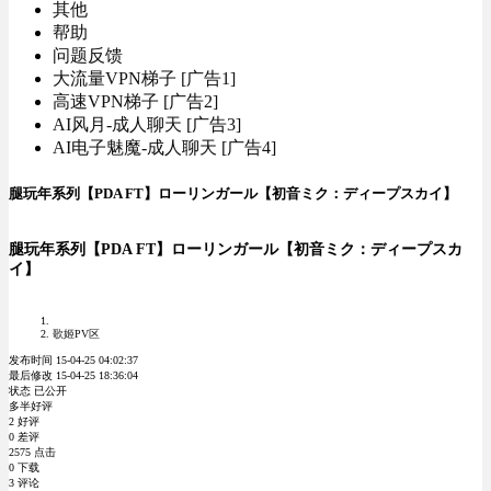
其他
帮助
问题反馈
大流量VPN梯子 [广告1]
高速VPN梯子 [广告2]
AI风月-成人聊天 [广告3]
AI电子魅魔-成人聊天 [广告4]
腿玩年系列【PDA FT】ローリンガール【初音ミク：ディープスカイ】
腿玩年系列【PDA FT】ローリンガール【初音ミク：ディープスカ
イ】
歌姬PV区
发布时间 15-04-25 04:02:37
最后修改 15-04-25 18:36:04
状态 已公开
多半好评
2 好评
0 差评
2575 点击
0 下载
3 评论