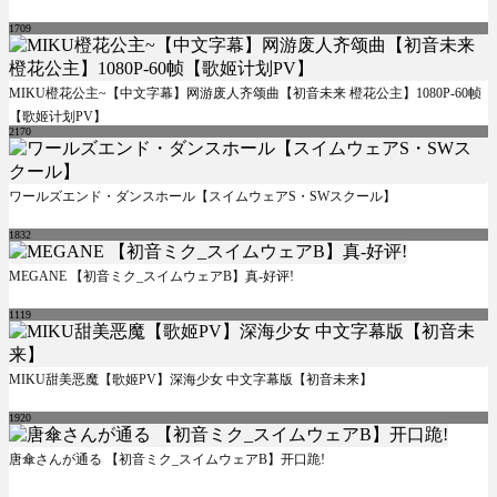
1709
MIKU橙花公主~【中文字幕】网游废人齐颂曲【初音未来 橙花公主】1080P-60帧
【歌姬计划PV】
2170
ワールズエンド・ダンスホール【スイムウェアS・SWスクール】
1832
MEGANE 【初音ミク_スイムウェアB】真-好评!
1119
MIKU甜美恶魔【歌姬PV】深海少女 中文字幕版【初音未来】
1920
唐傘さんが通る 【初音ミク_スイムウェアB】开口跪!