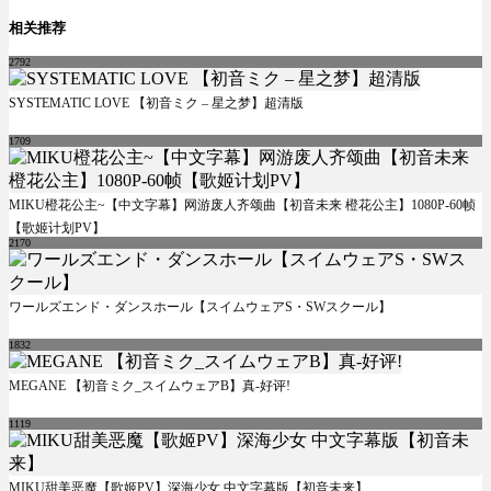
相关推荐
2792
SYSTEMATIC LOVE 【初音ミク – 星之梦】超清版
1709
MIKU橙花公主~【中文字幕】网游废人齐颂曲【初音未来 橙花公主】1080P-60帧
【歌姬计划PV】
2170
ワールズエンド・ダンスホール【スイムウェアS・SWスクール】
1832
MEGANE 【初音ミク_スイムウェアB】真-好评!
1119
MIKU甜美恶魔【歌姬PV】深海少女 中文字幕版【初音未来】