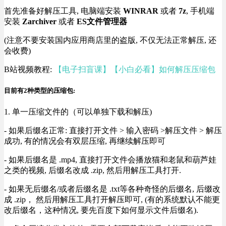
首先准备好解压工具, 电脑端安装
WINRAR
或者
7z
, 手机端
安装
Zarchiver
或者
ES文件管理器
(注意不要安装国内应用商店里的盗版, 不仅无法正常解压, 还
会收费)
B站视频教程:
【电子扫盲课】【小白必看】如何解压压缩包
目前有2种类型的压缩包:
1. 单一压缩文件的（可以单独下载和解压)
- 如果后缀名正常: 直接打开文件 > 输入密码 >解压文件 > 解压
成功, 有的情况会有双层压缩, 再继续解压即可
- 如果后缀名是 .mp4, 直接打开文件会播放猫和老鼠和葫芦娃
之类的视频, 后缀名改成 .zip, 然后用解压工具打开.
- 如果无后缀名/或者后缀名是 .txt等各种奇怪的后缀名, 后缀改
成 .zip， 然后用解压工具打开解压即可, (有的系统默认不能更
改后缀名，这种情况, 要先百度下如何显示文件后缀名).