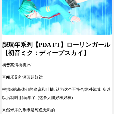
腿玩年系列【PDA FT】ローリンガール
【初音ミク：ディープスカイ】
初音高清街机PV
喜闻乐见的深蓝超短裙
根据B站基佬们的建议和吐槽, 认为这个不符合绝对领域, 所以
以后就叫 腿玩年了, (这条大腿好棒好棒)
果然米库的叛纸是纯色无垢的