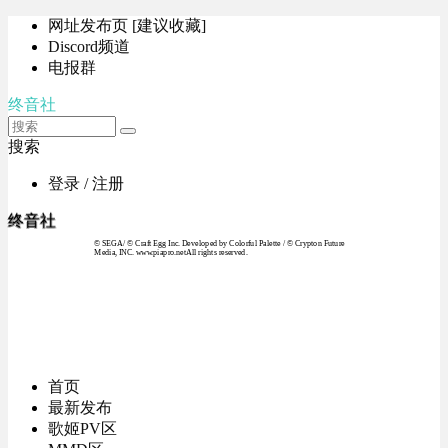
网址发布页 [建议收藏]
Discord频道
电报群
终音社
搜索
登录 / 注册
终音社
© SEGA / © Craft Egg Inc. Developed by Colorful Palette / © Crypton Future
Media, INC. www.piapro.netAll rights reserved.
首页
最新发布
歌姬PV区