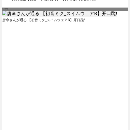
1920
唐傘さんが通る 【初音ミク_スイムウェアB】开口跪!