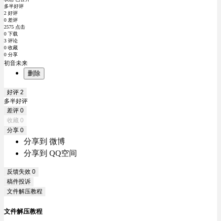
多半好评
2 好评
0 差评
2575 点击
0 下载
3 评论
0 收藏
0 分享
初音未来
删除
好评
2
多半好评
差评
0
收藏
0
分享
0
分享到 微博
分享到 QQ空间
反馈失效
0
稿件投诉
文件解压教程
文件解压教程