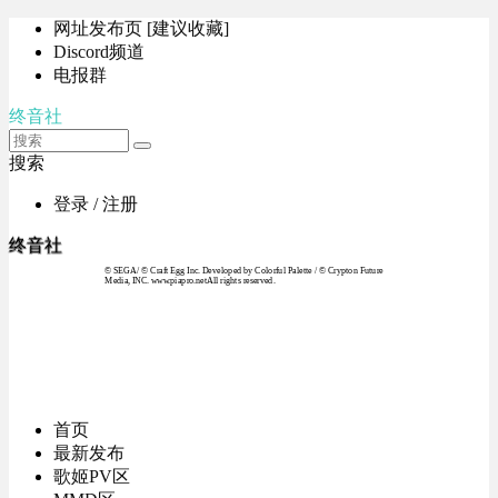
网址发布页 [建议收藏]
Discord频道
电报群
终音社
搜索
登录 / 注册
终音社
© SEGA / © Craft Egg Inc. Developed by Colorful Palette / © Crypton Future
Media, INC. www.piapro.netAll rights reserved.
首页
最新发布
歌姬PV区