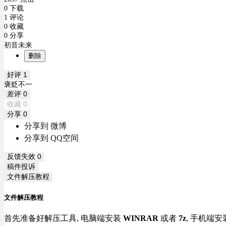
0 下载
1 评论
0 收藏
0 分享
初音未来
删除
好评
1
褒贬不一
差评
0
收藏
0
分享
0
分享到 微博
分享到 QQ空间
反馈失效
0
稿件投诉
文件解压教程
文件解压教程
首先准备好解压工具, 电脑端安装
WINRAR
或者
7z
, 手机端安