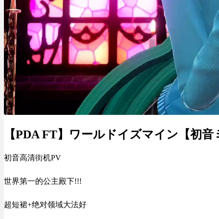
【PDA FT】ワールドイズマイン【初
初音高清街机PV
世界第一的公主殿下!!!
超短裙+绝对领域大法好