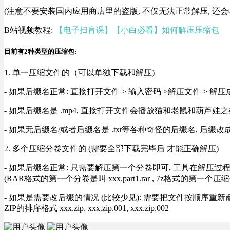
(注意不要安装国内应用商店里的盗版, 不仅无法正常解压, 还会
B站视频教程:
【电子扫盲课】【小白必看】如何解压压缩包
目前有2种类型的压缩包:
1. 单一压缩文件的（可以单独下载和解压)
- 如果后缀名正常: 直接打开文件 > 输入密码 >解压文件 > 
- 如果后缀名是 .mp4, 直接打开文件会播放猫和老鼠和葫芦娃之类
- 如果无后缀名/或者后缀名是 .txt等各种奇怪的后缀名, 后缀
2. 多个压缩分卷文件的 (需要全部下载完毕后 才能正确解压)
- 如果后缀名正常: 只需要解压第一个分卷即可, 工具在解压
(RAR格式的第一个分卷是叫 xxx.part1.rar , 7z格式的第一个压缩
- 如果是需要改后缀的情况 (比较少见): 需要把文件按顺序重新命名好才能正常解压, RA
ZIP的排序格式 xxx.zip, xxx.zip.001, xxx.zip.002