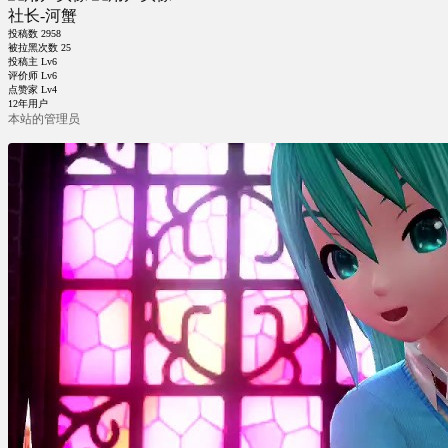
社长-河蟹
投稿数
2958
被拉黑次数
25
投稿主 Lv6
评价师 Lv6
点赞家 Lv4
12年用户
本站的管理员