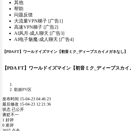
其他
帮助
问题反馈
大流量VPN梯子 [广告1]
高速VPN梯子 [广告2]
AI风月-成人聊天 [广告3]
AI电子魅魔-成人聊天 [广告4]
【PDA FT】ワールドイズマイン【初音ミク_ディープスカイメガネなし】
【PDA FT】ワールドイズマイン【初音ミク_ディープスカ
歌姬PV区
发布时间 15-04-23 04:46:23
最后修改 15-04-23 12:21:36
状态 已公开
褒贬不一
1 好评
0 差评
2037 点击