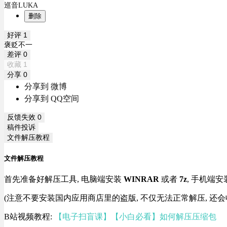
巡音LUKA
删除
好评
1
褒贬不一
差评
0
收藏
1
分享
0
分享到 微博
分享到 QQ空间
反馈失效
0
稿件投诉
文件解压教程
文件解压教程
首先准备好解压工具, 电脑端安装
WINRAR
或者
7z
, 手机端安
(注意不要安装国内应用商店里的盗版, 不仅无法正常解压, 还会
B站视频教程:
【电子扫盲课】【小白必看】如何解压压缩包