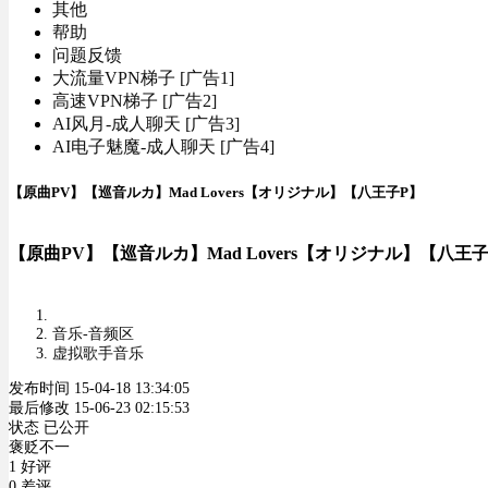
其他
帮助
问题反馈
大流量VPN梯子 [广告1]
高速VPN梯子 [广告2]
AI风月-成人聊天 [广告3]
AI电子魅魔-成人聊天 [广告4]
【原曲PV】【巡音ルカ】Mad Lovers【オリジナル】【八王子P】
【原曲PV】【巡音ルカ】Mad Lovers【オリジナル】【八王
音乐-音频区
虚拟歌手音乐
发布时间 15-04-18 13:34:05
最后修改 15-06-23 02:15:53
状态 已公开
褒贬不一
1 好评
0 差评