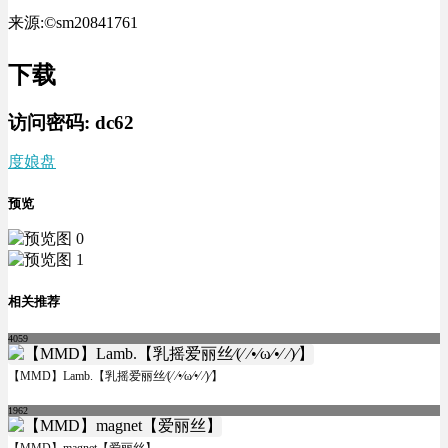
来源:©sm20841761
下载
访问密码:
dc62
度娘盘
预览
相关推荐
4059
【MMD】Lamb.【乳摇爱丽丝⁄(⁄ ⁄•⁄ω⁄•⁄ ⁄)⁄】
1962