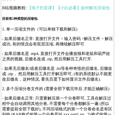
B站视频教程:
【电子扫盲课】【小白必看】如何解压压缩包
目前有2种类型的压缩包:
1. 单一压缩文件的（可以单独下载和解压)
- 如果后缀名正常: 直接打开文件 > 输入密码 >解压文件 > 解压
成功, 有的情况会有双层压缩, 再继续解压即可
- 如果后缀名是 .mp4, 直接打开文件会播放猫和老鼠和葫芦娃
之类的视频, 后缀名改成 .zip, 然后用解压工具打开.
- 如果无后缀名/或者后缀名是 .txt等各种奇怪的后缀名, 后缀改
成 .zip， 然后用解压工具打开解压即可, (有的系统默认不能更
改后缀名，这种情况, 要先百度下如何显示文件后缀名).
2. 多个压缩分卷文件的 (需要全部下载完毕后 才能正确解压)
- 如果后缀名正常: 只需要解压第一个分卷即可, 工具在解压过
程中会自动调用其他分卷, 不需要每个分卷都解压一遍 (所以
需要提前全部下载好), 不同压缩格式的第一个分卷命名是有区
别的 (RAR格式的第一个分卷是叫 xxx.part1.rar , 7z格式的第一