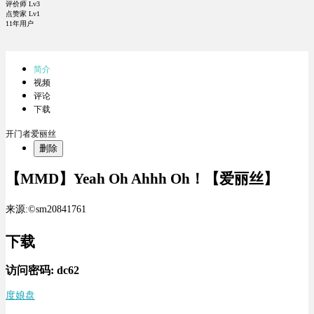
评价师 Lv3
点赞家 Lv1
11年用户
简介
视频
评论
下载
开门者爱丽丝
删除
【MMD】Yeah Oh Ahhh Oh！【爱丽丝】
来源:©sm20841761
下载
访问密码:
dc62
度娘盘