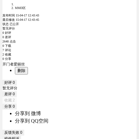
MMD区
发布时间 15-04-17 12:43:43
最后修改 15-04-17 12:43:45
状态 已公开
暂无评分
0 好评
0 差评
2648 点击
0 下载
7 评论
2 收藏
0 分享
开门者爱丽丝
删除
好评
0
暂无评分
差评
0
收藏
2
分享
0
分享到 微博
分享到 QQ空间
反馈失效
0
稿件投诉