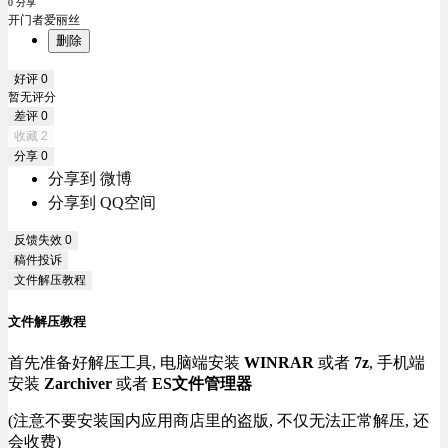
0 分享
开门者爱丽丝
删除
好评
0
暂无评分
差评
0
收藏
2
分享
0
分享到 微博
分享到 QQ空间
反馈失效
0
稿件投诉
文件解压教程
文件解压教程
首先准备好解压工具, 电脑端安装
WINRAR
或者
7z
, 手机端
安装
Zarchiver
或者
ES文件管理器
(注意不要安装国内应用商店里的盗版, 不仅无法正常解压, 还
会收费)