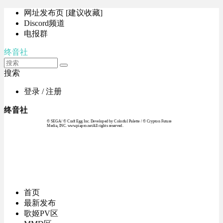
网址发布页 [建议收藏]
Discord频道
电报群
终音社
搜索
登录 / 注册
终音社
© SEGA / © Craft Egg Inc. Developed by Colorful Palette / © Crypton Future
Media, INC. www.piapro.netAll rights reserved.
首页
最新发布
歌姬PV区