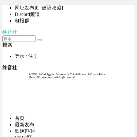
网址发布页 [建议收藏]
Discord频道
电报群
终音社
搜索
登录 / 注册
终音社
© SEGA / © Craft Egg Inc. Developed by Colorful Palette / © Crypton Future
Media, INC. www.piapro.netAll rights reserved.
首页
最新发布
歌姬PV区