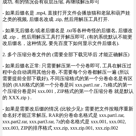
成功, 有的情况会有双层压缩, 再继续解压即可
- 如果后缀名是 .mp4, 直接打开文件会播放猫和老鼠和葫芦娃
之类的视频, 后缀名改成 .zip, 然后用解压工具打开.
- 如果无后缀名/或者后缀名是 .txt等各种奇怪的后缀名, 后缀改
成 .zip， 然后用解压工具打开解压即可, (有的系统默认不能更
改后缀名，这种情况, 要先百度下如何显示文件后缀名).
2. 多个压缩分卷文件的 (需要全部下载完毕后 才能正确解压)
- 如果后缀名正常: 只需要解压第一个分卷即可, 工具在解压过
程中会自动调用其他分卷, 不需要每个分卷都解压一遍 (所以
需要提前全部下载好), 不同压缩格式的第一个分卷命名是有区
别的 (RAR格式的第一个分卷是叫 xxx.part1.rar , 7z格式的第一
个压缩分卷是叫 xxx.001 , ZIP格式的第一个压缩分卷 就是默认
的 XXX.zip ) .
- 如果是需要改后缀的情况 (比较少见): 需要把文件按顺序重新
命名好才能正常解压, RAR的分卷命名格式是 xxx.part1.rar,
xxx.part2.rar, xxx.part3.rar, 7z的命名格式是 xxx.001, xxx.002,
xxx.003, ZIP的排序格式 xxx.zip, xxx.zip.001, xxx.zip.002