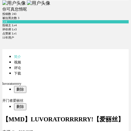
你可真怠惰呢
投稿数
243
被拉黑次数
3
Lv4
投稿主 Lv4
评价师 Lv3
点赞家 Lv1
11年用户
简介
视频
评论
下载
luvoratorrrrry
删除
开门者爱丽丝
删除
【MMD】LUVORATORRRRRY!【爱丽丝】