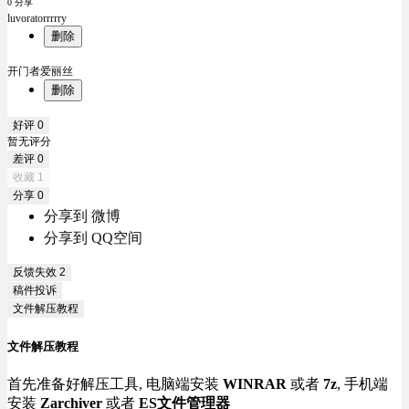
0 分享
luvoratorrrrry
删除
开门者爱丽丝
删除
好评
0
暂无评分
差评
0
收藏
1
分享
0
分享到 微博
分享到 QQ空间
反馈失效
2
稿件投诉
文件解压教程
文件解压教程
首先准备好解压工具, 电脑端安装
WINRAR
或者
7z
, 手机端
安装
Zarchiver
或者
ES文件管理器