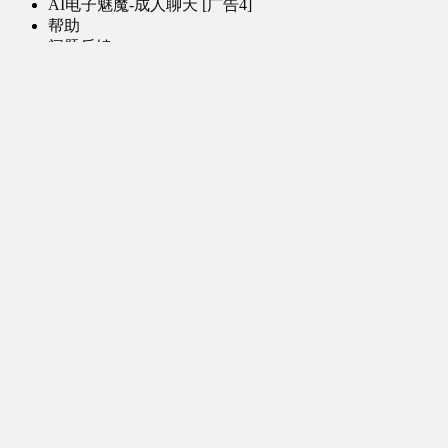
AI电子魅魔-成人聊天 [广告4]
帮助
问题反馈
歌姬PV区
MMD区
演唱会
初音未来演唱会
其他演出
音乐-音频区
虚拟歌手音乐
普通歌手音乐
有声小说-广播剧
同人音声-ASMR [全年龄]
其他音频资源
动漫区
日本动画
国产动画
欧美动画
漫画区
日韩漫画
国产漫画
欧美漫画