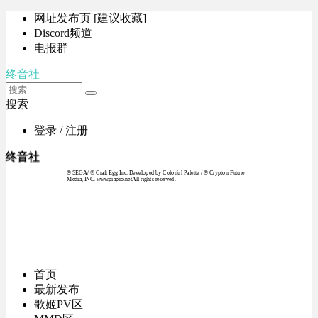
网址发布页 [建议收藏]
Discord频道
电报群
终音社
搜索
登录 / 注册
终音社
© SEGA / © Craft Egg Inc. Developed by Colorful Palette / © Crypton Future
Media, INC. www.piapro.netAll rights reserved.
首页
最新发布
歌姬PV区