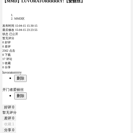
【MMD】LUVORATORRRRRY!【爱丽丝】
MMD区
发布时间 15-04-15 15:30:15
最后修改 15-04-15 23:23:55
状态 已公开
暂无评分
0 好评
0 差评
2562 点击
0 下载
17 评论
1 收藏
0 分享
luvoratorrrrry
删除
开门者爱丽丝
删除
好评
0
暂无评分
差评
0
收藏
1
分享
0