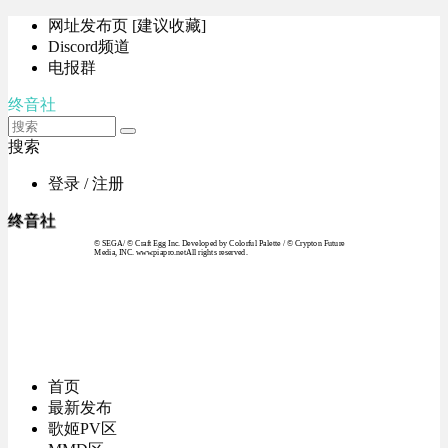
网址发布页 [建议收藏]
Discord频道
电报群
终音社
搜索
登录 / 注册
终音社
© SEGA / © Craft Egg Inc. Developed by Colorful Palette / © Crypton Future
Media, INC. www.piapro.netAll rights reserved.
首页
最新发布
歌姬PV区