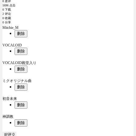
0 差评
1696 点击
0 下载
2 评论
0 收藏
0 分享
Mitchie_M
删除
VOCALOID
删除
VOCALOID殿堂入り
删除
ミクオリジナル曲
删除
初音未来
删除
神調教
删除
好评
0