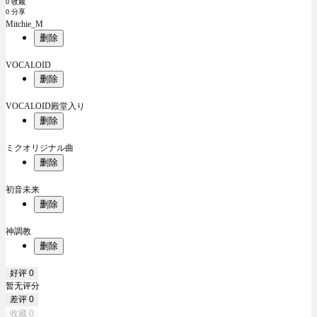
0 收藏
0 分享
Mitchie_M
删除
VOCALOID
删除
VOCALOID殿堂入り
删除
ミクオリジナル曲
删除
初音未来
删除
神調教
删除
好评
0
暂无评分
差评
0
收藏
0