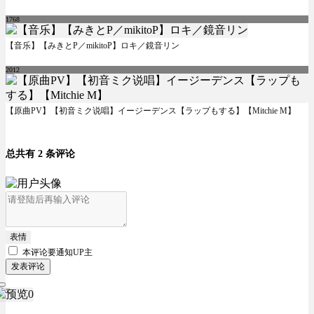
1768
【音乐】【みきとP／mikitoP】ロキ／鏡音リン
2012
【原曲PV】【初音ミク说唱】イージーデンス【ラップもする】【Mitchie M】
总共有 2 条评论
表情
本评论要
通知UP主
发表评论