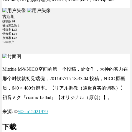
古斯坦
投稿数
64
被拉黑次数
1
投稿主 Lv3
评价师 Lv4
点赞家 Lv2
12年用户
Mitchie M在NICO空间的第一个投稿，处女作，大神的实力在
那个时候就初见端倪，2011/07/15 18:33:04 投稿，NICO原画
质，640 × 480分辨率。【リアル調教（逼近真实的调教）】
初音ミク『cosmic ballad』【オリジナル（原创）】。
来源: ©
//©sm15021979
下载