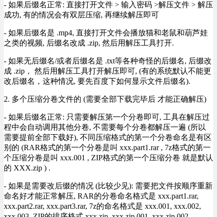
- 如果后缀名正常: 直接打开文件 > 输入密码 >解压文件 > 解压
成功, 有的情况会有双层压缩, 再继续解压即可
- 如果后缀名是 .mp4, 直接打开文件会播放猫和老鼠和葫芦娃
之类的视频, 后缀名改成 .zip, 然后用解压工具打开.
- 如果无后缀名/或者后缀名是 .txt等各种奇怪的后缀名, 后缀改
成 .zip， 然后用解压工具打开解压即可, (有的系统默认不能更
改后缀名，这种情况, 要先百度下如何显示文件后缀名).
2. 多个压缩分卷文件的 (需要全部下载完毕后 才能正确解压)
- 如果后缀名正常: 只需要解压第一个分卷即可, 工具在解压过
程中会自动调用其他分卷, 不需要每个分卷都解压一遍 (所以
需要提前全部下载好), 不同压缩格式的第一个分卷命名是有区
别的 (RAR格式的第一个分卷是叫 xxx.part1.rar , 7z格式的第一
个压缩分卷是叫 xxx.001 , ZIP格式的第一个压缩分卷 就是默认
的 XXX.zip ) .
- 如果是需要改后缀的情况 (比较少见): 需要把文件按顺序重新
命名好才能正常解压, RAR的分卷命名格式是 xxx.part1.rar,
xxx.part2.rar, xxx.part3.rar, 7z的命名格式是 xxx.001, xxx.002,
xxx.003, ZIP的排序格式 xxx.zip, xxx.zip.001, xxx.zip.002