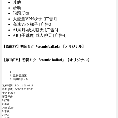
其他
帮助
问题反馈
大流量VPN梯子 [广告1]
高速VPN梯子 [广告2]
AI风月-成人聊天 [广告3]
AI电子魅魔-成人聊天 [广告4]
【原曲PV】初音ミク『cosmic ballad』【オリジナル】
【原曲PV】初音ミク『cosmic ballad』【オリジナル】
音乐-音频区
虚拟歌手音乐
发布时间 15-04-11 01:40:18
最后修改 15-08-20 03:02:09
状态 已公开
暂无评分
0 好评
0 差评
1696 点击
0 下载
2 评论