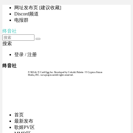
网址发布页 [建议收藏]
Discord频道
电报群
终音社
搜索
登录 / 注册
终音社
© SEGA / © Craft Egg Inc. Developed by Colorful Palette / © Crypton Future
Media, INC. www.piapro.netAll rights reserved.
首页
最新发布
歌姬PV区