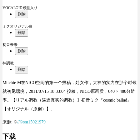
VOCALOID殿堂入り
删除
ミクオリジナル曲
删除
初音未来
删除
神調教
删除
Mitchie M在NICO空间的第一个投稿，处女作，大神的实力在那个时候
就初见端倪，2011/07/15 18:33:04 投稿，NICO原画质，640 × 480分辨
率。【リアル調教（逼近真实的调教）】初音ミク『cosmic ballad』
【オリジナル（原创）】。
来源: ©
//©sm15021979
下载