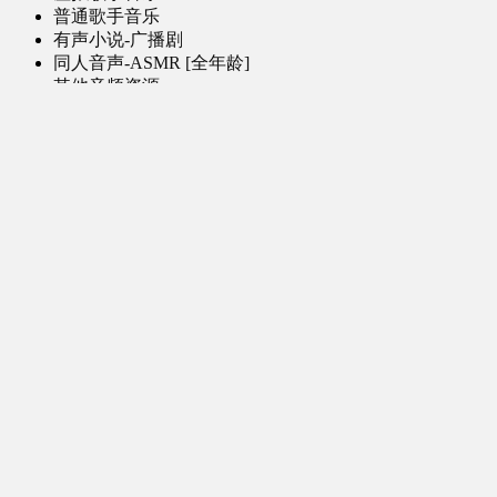
普通歌手音乐
有声小说-广播剧
同人音声-ASMR [全年龄]
其他音频资源
动漫区
日本动画
国产动画
欧美动画
漫画区
日韩漫画
国产漫画
欧美漫画
小说-读物区
网文小说
日式轻小说
其他读物
图片区
ACG图片 [全年龄]
其他图片
AI图片 [全年龄]
游戏区