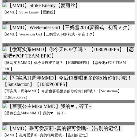
1707
【MMD】Strike Enemy【爱丽丝】
1784
【MMD】Weekender Girl【三妈雪2014萝莉式 - 初音ミク】
1522
【微写实系MMD】你今天POP了吗？ 【1080P60FPS】【恋爱吧♥POP TEAM
EPIC】
1876
【写实风11周年MMD】今后也要唱更多的歌给你们听哦！ 【Satisfaction】
【1080P60FPS】
1018
【蔷薇公主Miku MMD】我的❤，碎了~
1564
【MMD】敲可爱萝莉~真的很可爱哦~【告别的记忆】