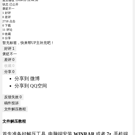
最后修改 15-04-10 18:44:56
状态 已公开
褒贬不一
1 好评
0 差评
2718 点击
0 下载
11 评论
0 收藏
0 分享
暂无标签，快来帮UP主补充吧！
好评
1
褒贬不一
差评
0
收藏
0
分享
0
分享到 微博
分享到 QQ空间
反馈失效
0
稿件投诉
文件解压教程
文件解压教程
首先准备好解压工具, 电脑端安装
WINRAR
或者
7z
, 手机端