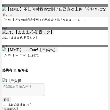
801
【MMD】不知何时我察觉到了自己喜欢上你『今好きになる。』
1960
ぷに【ままま式-初音ミク】
2218
【MMD】too Cute!【三妈式】
总共有 11 条评论
表情
本评论要
通知UP主
发表评论