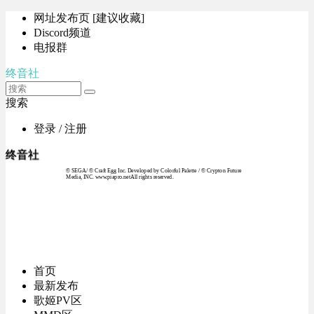
网址发布页 [建议收藏]
Discord频道
电报群
终音社
搜索
登录 / 注册
终音社
© SEGA / © Craft Egg Inc. Developed by Colorful Palette / © Crypton Future
Media, INC. www.piapro.netAll rights reserved.
首页
最新发布
歌姬PV区