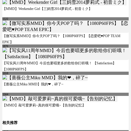
【MMD】Weekender Girl【三妈雪2014萝莉式 - 初音ミク】
1522
【微写实系MMD】你今天POP了吗？ 【1080P60FPS】【恋爱吧♥POP TEAM
EPIC】
1876
【写实风11周年MMD】今后也要唱更多的歌给你们听哦！ 【Satisfaction】
【1080P60FPS】
1018
【蔷薇公主Miku MMD】我的❤，碎了~
1564
【MMD】敲可爱萝莉~真的很可爱哦~【告别的记忆】
相关推荐