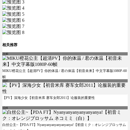
相关推荐
2140
MIKU橙花公主【超清PV】你的体温 / 君の体温【初音未来】中文字幕版1080P-60
帧
1937
【PV】深海少女【初音米库 赛车女郎2011】论服装的重要性
1541
白丝公主~【PDA FT】Nyanyanyanyanyanyanya!【初音ミク：オレンジブロッサム