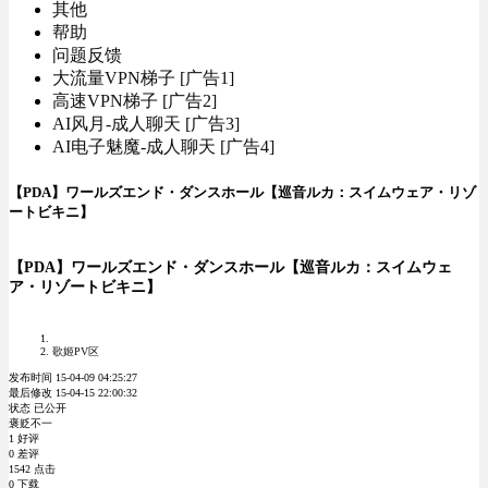
其他
帮助
问题反馈
大流量VPN梯子 [广告1]
高速VPN梯子 [广告2]
AI风月-成人聊天 [广告3]
AI电子魅魔-成人聊天 [广告4]
【PDA】ワールズエンド・ダンスホール【巡音ルカ：スイムウェア・リゾ
ートビキニ】
【PDA】ワールズエンド・ダンスホール【巡音ルカ：スイムウェ
ア・リゾートビキニ】
歌姬PV区
发布时间 15-04-09 04:25:27
最后修改 15-04-15 22:00:32
状态 已公开
褒贬不一
1 好评
0 差评
1542 点击
0 下载