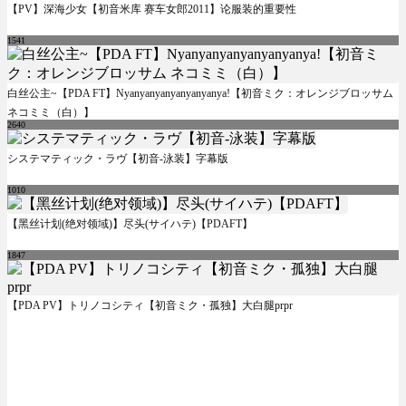
【PV】深海少女【初音米库 赛车女郎2011】论服装的重要性
1541
白丝公主~【PDA FT】Nyanyanyanyanyanyanya!【初音ミク：オレンジブロッサム
ネコミミ（白）】
2640
システマティック・ラヴ【初音-泳装】字幕版
1010
【黑丝计划(绝对领域)】尽头(サイハテ)【PDAFT】
1847
【PDA PV】トリノコシティ【初音ミク・孤独】大白腿prpr