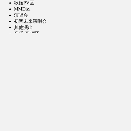
歌姬PV区
MMD区
演唱会
初音未来演唱会
其他演出
音乐-音频区
虚拟歌手音乐
普通歌手音乐
有声小说-广播剧
同人音声-ASMR [全年龄]
其他音频资源
动漫区
日本动画
国产动画
欧美动画
漫画区
日韩漫画
国产漫画
欧美漫画
小说-读物区
网文小说