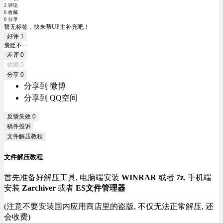
2 评论
0 收藏
0 分享
暂无标签，快来帮UP主补充吧！
好评
1
褒贬不一
差评
0
收藏
0
分享
0
分享到 微博
分享到 QQ空间
反馈失效
0
稿件投诉
文件解压教程
文件解压教程
首先准备好解压工具, 电脑端安装
WINRAR
或者
7z
, 手机端
安装
Zarchiver
或者
ES文件管理器
(注意不要安装国内应用商店里的盗版, 不仅无法正常解压, 还
会收费)