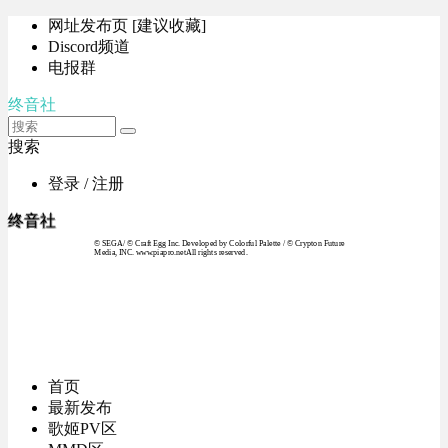
网址发布页 [建议收藏]
Discord频道
电报群
终音社
搜索
登录 / 注册
终音社
© SEGA / © Craft Egg Inc. Developed by Colorful Palette / © Crypton Future
Media, INC. www.piapro.netAll rights reserved.
首页
最新发布
歌姬PV区