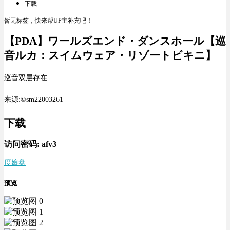
下载
暂无标签，快来帮UP主补充吧！
【PDA】ワールズエンド・ダンスホール【巡
音ルカ：スイムウェア・リゾートビキニ】
巡音双层存在
来源:©sm22003261
下载
访问密码:
afv3
度娘盘
预览