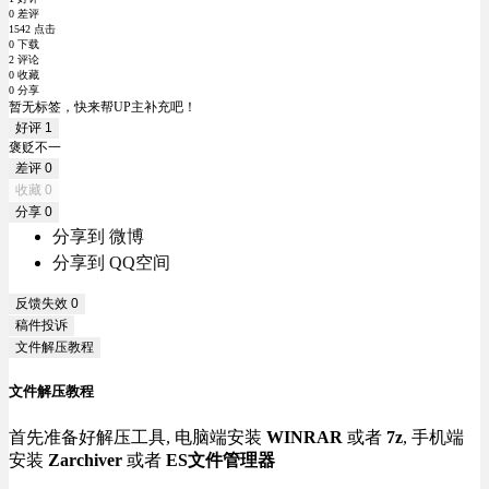
0 差评
1542 点击
0 下载
2 评论
0 收藏
0 分享
暂无标签，快来帮UP主补充吧！
好评
1
褒贬不一
差评
0
收藏
0
分享
0
分享到 微博
分享到 QQ空间
反馈失效
0
稿件投诉
文件解压教程
文件解压教程
首先准备好解压工具, 电脑端安装
WINRAR
或者
7z
, 手机端
安装
Zarchiver
或者
ES文件管理器