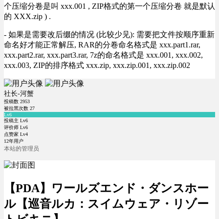
个压缩分卷是叫 xxx.001 , ZIP格式的第一个压缩分卷 就是默认
的 XXX.zip ) .
- 如果是需要改后缀的情况 (比较少见): 需要把文件按顺序重新
命名好才能正常解压, RAR的分卷命名格式是 xxx.part1.rar,
xxx.part2.rar, xxx.part3.rar, 7z的命名格式是 xxx.001, xxx.002,
xxx.003, ZIP的排序格式 xxx.zip, xxx.zip.001, xxx.zip.002
社长-河蟹
投稿数
2953
被拉黑次数
27
Lv6
投稿主 Lv6
评价师 Lv6
点赞家 Lv4
12年用户
本站的管理员
【PDA】ワールズエンド・ダンスホー
ル【巡音ルカ：スイムウェア・リゾー