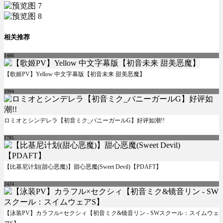
相关推荐
1486
【歌姬PV】Yellow 中文字幕版【初音未来 甜美恶魔】
1994
ロミオとシンデレラ【初音ミク_バニーガールG】好评如潮!!
1785
【比基尼计划(甜心恶魔)】甜心恶魔(Sweet Devil)【PDAFT】
2424
【泳装PV】カラフル×セクシィ【初音ミク&镜音リン - SWスクール：スイムウェ