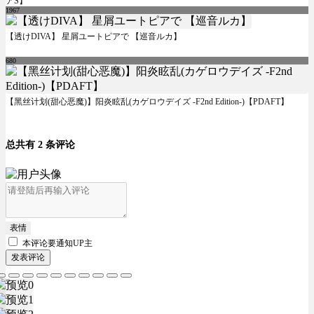
アS】
1967
【透けDIVA】 星屑ユートピアで 【巡音ルカ】
680
【黑丝计划(甜心恶魔)】阳炎眩乱(カゲロウデイズ -F2nd Edition-)【PDAFT】
总共有 2 条评论
表情
本评论要
通知UP主
发表评论