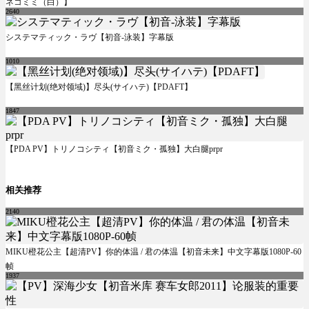
ネコミミ（白）】
2640
システマティック・ラヴ【初音-泳装】字幕版
1010
【黑丝计划(绝对领域)】尽头(サイハテ)【PDAFT】
1847
【PDA PV】トリノコシティ【初音ミク・孤独】大白腿prpr
相关推荐
2140
MIKU橙花公主【超清PV】你的体温 / 君の体温【初音未来】中文字幕版1080P-60
帧
1937