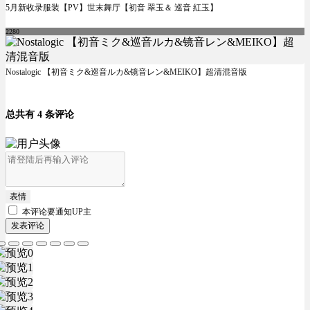
5月新收录服装【PV】世末舞厅【初音 翠玉＆ 巡音 紅玉】
2280
Nostalogic 【初音ミク&巡音ルカ&镜音レン&MEIKO】超清混音版
总共有 4 条评论
表情
本评论要
通知UP主
发表评论