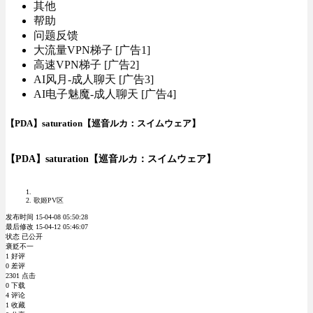
其他
帮助
问题反馈
大流量VPN梯子 [广告1]
高速VPN梯子 [广告2]
AI风月-成人聊天 [广告3]
AI电子魅魔-成人聊天 [广告4]
【PDA】saturation【巡音ルカ：スイムウェア】
【PDA】saturation【巡音ルカ：スイムウェア】
歌姬PV区
发布时间 15-04-08 05:50:28
最后修改 15-04-12 05:46:07
状态 已公开
褒贬不一
1 好评
0 差评
2301 点击
0 下载
4 评论
1 收藏