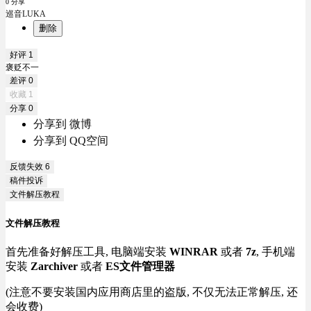
0 分享
巡音LUKA
删除
好评
1
褒贬不一
差评
0
收藏
1
分享
0
分享到 微博
分享到 QQ空间
反馈失效
6
稿件投诉
文件解压教程
文件解压教程
首先准备好解压工具, 电脑端安装
WINRAR
或者
7z
, 手机端
安装
Zarchiver
或者
ES文件管理器
(注意不要安装国内应用商店里的盗版, 不仅无法正常解压, 还
会收费)