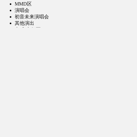
MMD区
演唱会
初音未来演唱会
其他演出
音乐-音频区
虚拟歌手音乐
普通歌手音乐
有声小说-广播剧
同人音声-ASMR [全年龄]
其他音频资源
动漫区
日本动画
国产动画
欧美动画
漫画区
日韩漫画
国产漫画
欧美漫画
小说-读物区
网文小说
日式轻小说