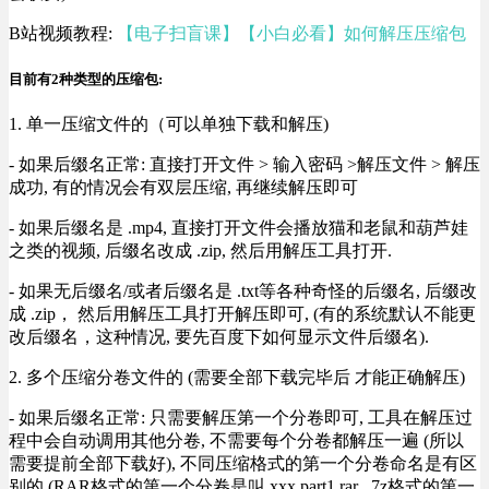
B站视频教程:
【电子扫盲课】【小白必看】如何解压压缩包
目前有2种类型的压缩包:
1. 单一压缩文件的（可以单独下载和解压)
- 如果后缀名正常: 直接打开文件 > 输入密码 >解压文件 > 解压
成功, 有的情况会有双层压缩, 再继续解压即可
- 如果后缀名是 .mp4, 直接打开文件会播放猫和老鼠和葫芦娃
之类的视频, 后缀名改成 .zip, 然后用解压工具打开.
- 如果无后缀名/或者后缀名是 .txt等各种奇怪的后缀名, 后缀改
成 .zip， 然后用解压工具打开解压即可, (有的系统默认不能更
改后缀名，这种情况, 要先百度下如何显示文件后缀名).
2. 多个压缩分卷文件的 (需要全部下载完毕后 才能正确解压)
- 如果后缀名正常: 只需要解压第一个分卷即可, 工具在解压过
程中会自动调用其他分卷, 不需要每个分卷都解压一遍 (所以
需要提前全部下载好), 不同压缩格式的第一个分卷命名是有区
别的 (RAR格式的第一个分卷是叫 xxx.part1.rar , 7z格式的第一