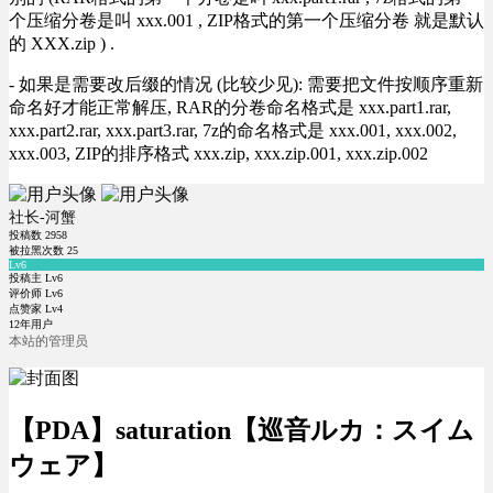
个压缩分卷是叫 xxx.001 , ZIP格式的第一个压缩分卷 就是默认
的 XXX.zip ) .
- 如果是需要改后缀的情况 (比较少见): 需要把文件按顺序重新
命名好才能正常解压, RAR的分卷命名格式是 xxx.part1.rar,
xxx.part2.rar, xxx.part3.rar, 7z的命名格式是 xxx.001, xxx.002,
xxx.003, ZIP的排序格式 xxx.zip, xxx.zip.001, xxx.zip.002
社长-河蟹
投稿数
2958
被拉黑次数
25
Lv6
投稿主 Lv6
评价师 Lv6
点赞家 Lv4
12年用户
本站的管理员
【PDA】saturation【巡音ルカ：スイム
ウェア】