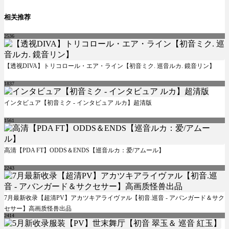
相关推荐
2536
【透视DIVA】トリコロール・エア・ライン【初音ミク. 巡音ルカ. 鏡音リン】
1837
インタビュア【初音ミク - インタビュア ルカ】超清版
1561
高清【PDA FT】ODDS＆ENDS【巡音ルカ：爱/アムール】
2243
7月最新收录【超清PV】アカツキアライヴァル【初音.巡音 - アバンガード＆サク
セサー】高画质怪兽出品
2414