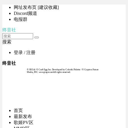
网址发布页 [建议收藏]
Discord频道
电报群
终音社
搜索
登录 / 注册
终音社
© SEGA / © Craft Egg Inc. Developed by Colorful Palette / © Crypton Future
Media, INC. www.piapro.netAll rights reserved.
首页
最新发布
歌姬PV区