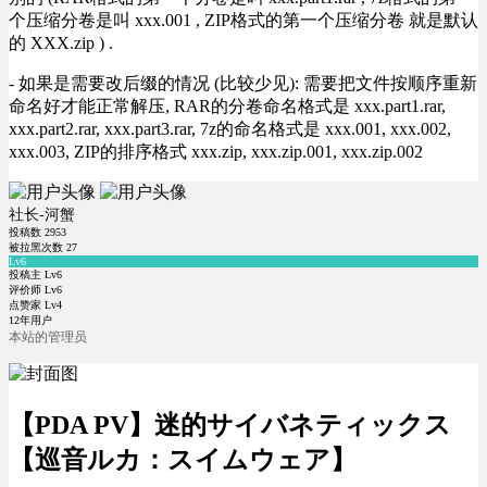
个压缩分卷是叫 xxx.001 , ZIP格式的第一个压缩分卷 就是默认
的 XXX.zip ) .
- 如果是需要改后缀的情况 (比较少见): 需要把文件按顺序重新
命名好才能正常解压, RAR的分卷命名格式是 xxx.part1.rar,
xxx.part2.rar, xxx.part3.rar, 7z的命名格式是 xxx.001, xxx.002,
xxx.003, ZIP的排序格式 xxx.zip, xxx.zip.001, xxx.zip.002
社长-河蟹
投稿数
2953
被拉黑次数
27
Lv6
投稿主 Lv6
评价师 Lv6
点赞家 Lv4
12年用户
本站的管理员
【PDA PV】迷的サイバネティックス
【巡音ルカ：スイムウェア】