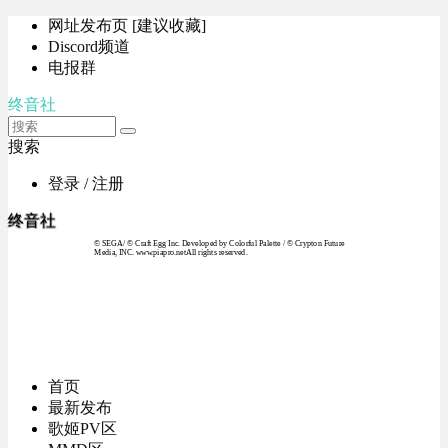
网址发布页 [建议收藏]
Discord频道
电报群
终音社
搜索
登录 / 注册
终音社
© SEGA / © Craft Egg Inc. Developed by Colorful Palette / © Crypton Future
Media, INC. www.piapro.netAll rights reserved.
首页
最新发布
歌姬PV区