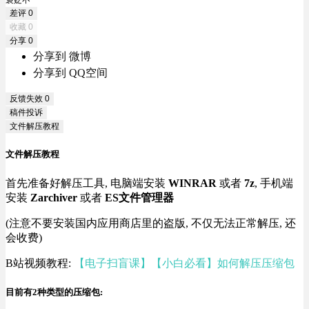
褒贬不一
差评
0
收藏
0
分享
0
分享到 微博
分享到 QQ空间
反馈失效
0
稿件投诉
文件解压教程
文件解压教程
首先准备好解压工具, 电脑端安装
WINRAR
或者
7z
, 手机端
安装
Zarchiver
或者
ES文件管理器
(注意不要安装国内应用商店里的盗版, 不仅无法正常解压, 还
会收费)
B站视频教程:
【电子扫盲课】【小白必看】如何解压压缩包
目前有2种类型的压缩包: