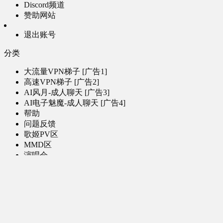
Discord频道
赞助网站
退出账号
分类
大流量VPN梯子 [广告1]
高速VPN梯子 [广告2]
AI风月-成人聊天 [广告3]
AI电子魅魔-成人聊天 [广告4]
帮助
问题反馈
歌姬PV区
MMD区
演唱会
初音未来演唱会
其他演出
音乐-音频区
虚拟歌手音乐
普通歌手音乐
有声小说-广播剧