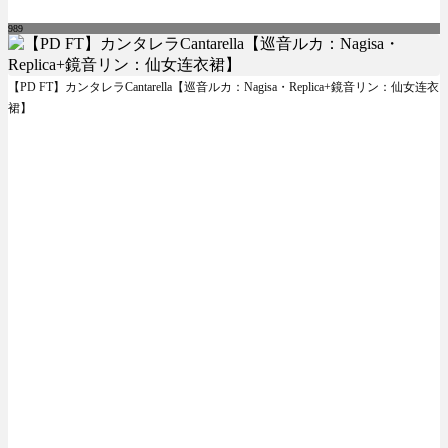
989
【PD FT】カンタレラCantarella【巡音ルカ：Nagisa・Replica+鏡音リン：仙女连衣
裙】