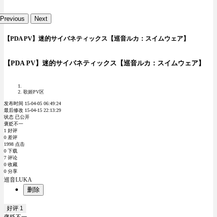
Previous
Next
【PDA PV】迷的サイバネティックス【巡音ルカ：スイムウェア】
【PDA PV】迷的サイバネティックス【巡音ルカ：スイムウェア】
歌姬PV区
发布时间 15-04-05 06:49:24
最后修改 15-04-15 22:13:29
状态 已公开
褒贬不一
1 好评
0 差评
1998 点击
0 下载
7 评论
0 收藏
0 分享
巡音LUKA
删除
好评
1