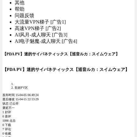
其他
帮助
问题反馈
大流量VPN梯子 [广告1]
高速VPN梯子 [广告2]
AI风月-成人聊天 [广告3]
AI电子魅魔-成人聊天 [广告4]
【PDA PV】迷的サイバネティックス【巡音ルカ：スイムウェア】
【PDA PV】迷的サイバネティックス【巡音ルカ：スイムウェア】
歌姬PV区
发布时间 15-04-05 06:49:24
最后修改 15-04-15 22:13:29
状态 已公开
褒贬不一
1 好评
0 差评
1998 点击
0 下载
7 评论
0 收藏