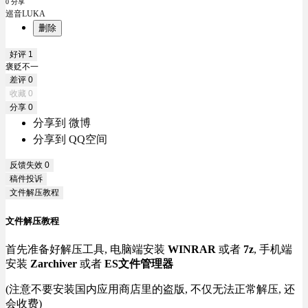
0 分享
巡音LUKA
删除
好评
1
褒贬不一
差评
0
收藏
0
分享
0
分享到 微博
分享到 QQ空间
反馈失效
0
稿件投诉
文件解压教程
文件解压教程
首先准备好解压工具, 电脑端安装
WINRAR
或者
7z
, 手机端
安装
Zarchiver
或者
ES文件管理器
(注意不要安装国内应用商店里的盗版, 不仅无法正常解压, 还
会收费)