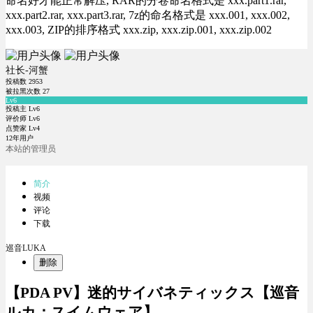
命名好才能正常解压, RAR的分卷命名格式是 xxx.part1.rar,
xxx.part2.rar, xxx.part3.rar, 7z的命名格式是 xxx.001, xxx.002,
xxx.003, ZIP的排序格式 xxx.zip, xxx.zip.001, xxx.zip.002
社长-河蟹
投稿数
2953
被拉黑次数
27
Lv6
投稿主 Lv6
评价师 Lv6
点赞家 Lv4
12年用户
本站的管理员
简介
视频
评论
下载
巡音LUKA
删除
【PDA PV】迷的サイバネティックス【巡音
ルカ：スイムウェア】