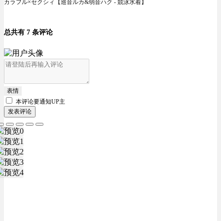
カラフル×セクシィ【巡音ルカ&弱音ハク - 競泳水着】
总共有 7 条评论
表情
本评论要
通知UP主
发表评论