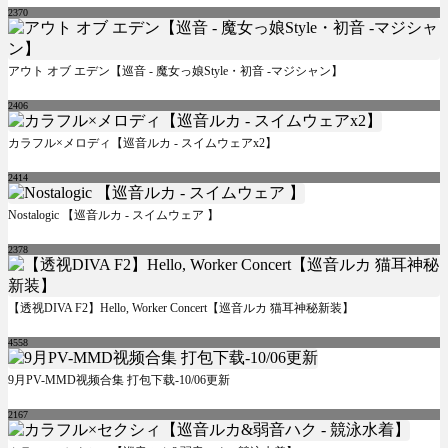
2370
アウト オブ エデン【巡音 - 魔女っ娘Style・初音 -マジシャン】
2406
カラフル×メロディ【巡音ルカ - スイムウェアx2】
2414
Nostalogic 【巡音ルカ - スイムウェア 】
2378
【透视DIVA F2】Hello, Worker Concert【巡音ルカ 猫耳神秘新装】
4558
9月PV-MMD视频合集 打包下载-10/06更新
2167