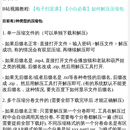
B站视频教程:
【电子扫盲课】【小白必看】如何解压压缩包
目前有2种类型的压缩包:
1. 单一压缩文件的（可以单独下载和解压)
- 如果后缀名正常: 直接打开文件 > 输入密码 >解压文件 > 解压
成功, 有的情况会有双层压缩, 再继续解压即可
- 如果后缀名是 .mp4, 直接打开文件会播放猫和老鼠和葫芦娃
之类的视频, 后缀名改成 .zip, 然后用解压工具打开.
- 如果无后缀名/或者后缀名是 .txt等各种奇怪的后缀名, 后缀改
成 .zip， 然后用解压工具打开解压即可, (有的系统默认不能更
改后缀名，这种情况, 要先百度下如何显示文件后缀名).
2. 多个压缩分卷文件的 (需要全部下载完毕后 才能正确解压)
- 如果后缀名正常: 只需要解压第一个分卷即可, 工具在解压过
程中会自动调用其他分卷, 不需要每个分卷都解压一遍 (所以
需要提前全部下载好), 不同压缩格式的第一个分卷命名是有区
别的 (RAR格式的第一个分卷是叫 xxx.part1.rar , 7z格式的第一