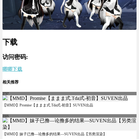
下载
访问密码:
唧唧下载
相关推荐
2737
【MMD】Promise【ままま式.Tda式-初音】SUVEN出品
2325
【MMD】妹子已撸—论撸多的结果—SUVEN出品【另类渲染】