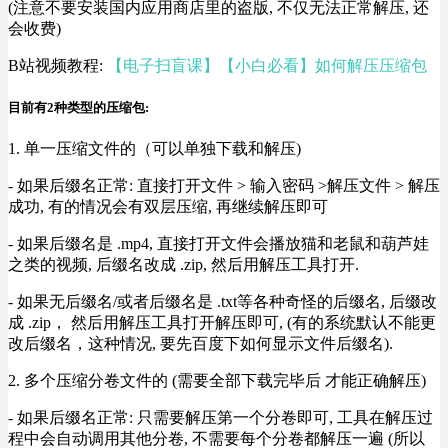
(注意不要安装国内应用商店里的盗版, 不仅无法正常解压, 还
会收费)
B站视频教程:
【电子扫盲课】【小白必看】如何解压压缩包
目前有2种类型的压缩包:
1. 单一压缩文件的（可以单独下载和解压)
- 如果后缀名正常: 直接打开文件 > 输入密码 >解压文件 > 解压
成功, 有的情况会有双层压缩, 再继续解压即可
- 如果后缀名是 .mp4, 直接打开文件会播放猫和老鼠和葫芦娃
之类的视频, 后缀名改成 .zip, 然后用解压工具打开.
- 如果无后缀名/或者后缀名是 .txt等各种奇怪的后缀名, 后缀改
成 .zip， 然后用解压工具打开解压即可, (有的系统默认不能更
改后缀名，这种情况, 要先百度下如何显示文件后缀名).
2. 多个压缩分卷文件的 (需要全部下载完毕后 才能正确解压)
- 如果后缀名正常: 只需要解压第一个分卷即可, 工具在解压过
程中会自动调用其他分卷, 不需要每个分卷都解压一遍 (所以