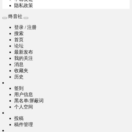
隐私政策
终音社
登录 / 注册
搜索
首页
论坛
最新发布
我的关注
消息
收藏夹
历史
签到
用户信息
黑名单/屏蔽词
个人空间
投稿
稿件管理