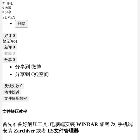
21 评论
0 收藏
0 分享
SUVEN
删除
好评
0
暂无评分
差评
0
收藏
0
分享
0
分享到 微博
分享到 QQ空间
反馈失效
0
稿件投诉
文件解压教程
文件解压教程
首先准备好解压工具, 电脑端安装
WINRAR
或者
7z
, 手机端
安装
Zarchiver
或者
ES文件管理器