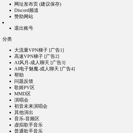
网址发布页 (建议保存)
Discord频道
赞助网站
退出账号
分类
大流量VPN梯子 [广告1]
高速VPN梯子 [广告2]
AI风月-成人聊天 [广告3]
AI电子魅魔-成人聊天 [广告4]
帮助
问题反馈
歌姬PV区
MMD区
演唱会
初音未来演唱会
其他演出
音乐-音频区
虚拟歌手音乐
普通歌手音乐