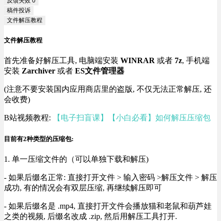
反馈失效
0
稿件投诉
文件解压教程
文件解压教程
首先准备好解压工具, 电脑端安装
WINRAR
或者
7z
, 手机端
安装
Zarchiver
或者
ES文件管理器
(注意不要安装国内应用商店里的盗版, 不仅无法正常解压, 还
会收费)
B站视频教程:
【电子扫盲课】【小白必看】如何解压压缩包
目前有2种类型的压缩包:
1. 单一压缩文件的（可以单独下载和解压)
- 如果后缀名正常: 直接打开文件 > 输入密码 >解压文件 > 解压
成功, 有的情况会有双层压缩, 再继续解压即可
- 如果后缀名是 .mp4, 直接打开文件会播放猫和老鼠和葫芦娃
之类的视频, 后缀名改成 .zip, 然后用解压工具打开.