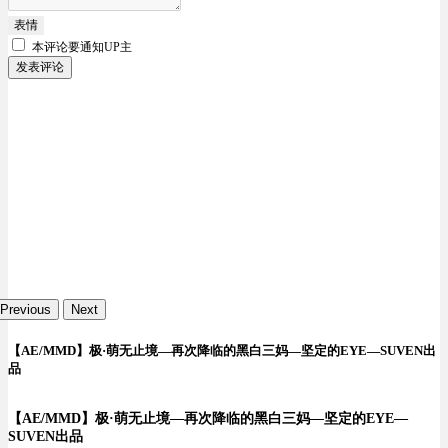
表情
本评论要
通知UP主
发表评论
Previous
Next
【AE/MMD】极·萌无止境—再次降临的黑白三妈—坚定的EYE—SUVEN出
品
【AE/MMD】极·萌无止境—再次降临的黑白三妈—坚定的EYE—
SUVEN出品