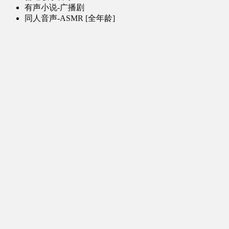
有声小说-广播剧
同人音声-ASMR [全年龄]
其他音频资源
动漫区
日本动画
国产动画
欧美动画
漫画区
日韩漫画
国产漫画
欧美漫画
小说-读物区
网文小说
日式轻小说
其他读物
图片区
ACG图片 [全年龄]
其他图片
AI图片 [全年龄]
游戏区
PC-游戏