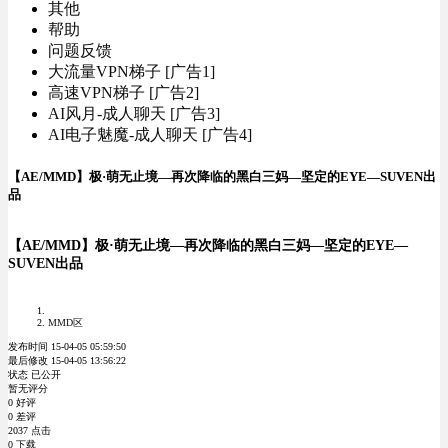
其他
帮助
问题反馈
大流量VPN梯子 [广告1]
高速VPN梯子 [广告2]
AI风月-成人聊天 [广告3]
AI电子魅魔-成人聊天 [广告4]
【AE/MMD】极·萌无止境—再次降临的黑白三妈—坚定的EYE—SUVEN出
品
【AE/MMD】极·萌无止境—再次降临的黑白三妈—坚定的EYE—
SUVEN出品
MMD区
发布时间 15-04-05 05:59:50
最后修改 15-04-05 13:56:22
状态 已公开
暂无评分
0 好评
0 差评
2037 点击
0 下载