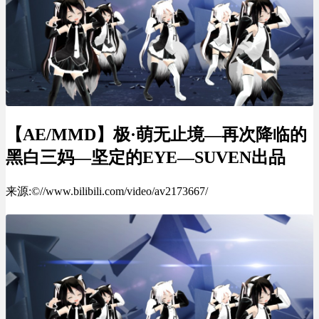
【AE/MMD】极·萌无止境—再次降临的
黑白三妈—坚定的EYE—SUVEN出品
来源:©//www.bilibili.com/video/av2173667/