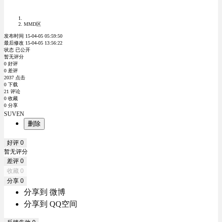
MMD区
发布时间 15-04-05 05:59:50
最后修改 15-04-05 13:56:22
状态 已公开
暂无评分
0 好评
0 差评
2037 点击
0 下载
21 评论
0 收藏
0 分享
SUVEN
删除
好评
0
暂无评分
差评
0
收藏
0
分享
0
分享到 微博
分享到 QQ空间