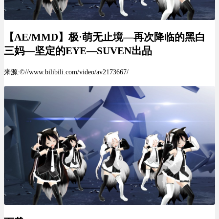
【AE/MMD】极·萌无止境—再次降临的黑白
三妈—坚定的EYE—SUVEN出品
来源:©//www.bilibili.com/video/av2173667/