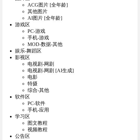
ACG图片 [全年龄]
其他图片
AI图片 [全年龄]
游戏区
PC-游戏
手机-游戏
MOD-数据-其他
娱乐-舞蹈区
影视区
电视剧-网剧
电视剧-网剧 [AI生成]
电影
特摄
综合-其他
软件区
PC-软件
手机-应用
学习区
图文教程
视频教程
公告区