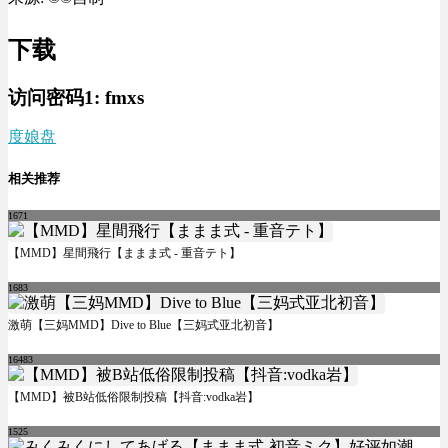
下载
访问密码1:
fmxs
度娘盘
相关推荐
1671
【MMD】星間飛行【ままま式 - 重音テト】
1683
激萌【三妈MMD】Dive to Blue【三妈式亚北初音】
16483
【MMD】被B站低俗限制投稿【抖音:vodka岩】
1525