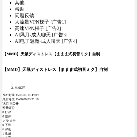
其他
帮助
问题反馈
大流量VPN梯子 [广告1]
高速VPN梯子 [广告2]
AI风月-成人聊天 [广告3]
AI电子魅魔-成人聊天 [广告4]
【MMD】天鼠ディストレス【ままま式初音ミク】自制
【MMD】天鼠ディストレス【ままま式初音ミク】自制
MMD区
发布时间 15-04-04 14:49:09
最后修改 15-06-30 03:21:10
状态 已公开
暂无评分
0 好评
0 差评
1470 点击
0 下载
6 评论
1 收藏