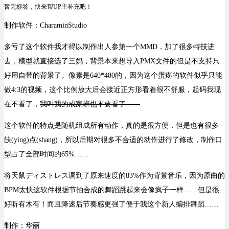
暂无标签，快来帮UP主补充吧！
制作软件：CharaminStudio
多亏了这个软件我才得以制作出人参第一个MMD，加了很多特技进
去，模型就直接选了三妈，背景本来想导入PMX文件的但是不支持只
好用自带的背景了。像素是640*480的，因为这个蛋疼的软件似乎只能
做4:3的视频，这个比例放大后会接近正方形看着很不舒服，起码我现
在不看了，
我叫我的成家班也不要看了……
这个软件的特点是随机组成所有动作，真的是很方便，但是也有很多
缺(ying)点(shang)，所以后期对很多不合适的动作进行了修改，制作口
型占了全部时间的65%……
将天鼠ディストレス调到了原来速度的83%作为背景音乐，因为原曲的
BPM太快这软件根据节拍合成的舞蹈跳起来会像疯子一样……但是很
好听有木有！而且降速后节奏感更强了便于我这个新人编排舞蹈……
制作：华丽