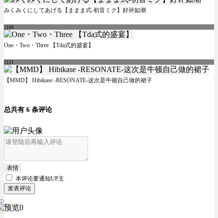
みくみくにしてあげる【ままま式-初音ミク】好评如潮
2168
One・Two・Three 【Tda式的盛宴】
2121
【MMD】 Hibikase -RESONATE-这次是牛顿自己做的裙子
总共有 6 条评论
表情
本评论要
通知UP主
发表评论