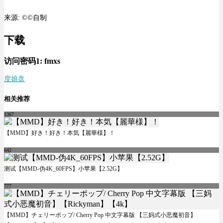
来源: ©©自制
下载
访问密码1:
fmxs
度娘盘
相关推荐
1367
【MMD】好き！好き！本気【麗華様】！
642
测试【MMD-伪4K_60FPS】小苹果【2.52G】
777
【MMD】チェリーポップ/ Cherry Pop 中文字幕版 【三妈式小恶魔初音】