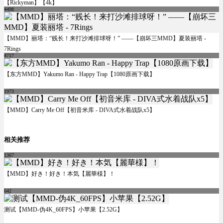
【Rickyman】【4k】
4498
【MMD】丽塔：“贱长！来打沙滩排球呀！” ——【崩坏三MMD】夏装丽塔 -
7Rings
4717
【东方MMD】Yakumo Ran - Happy Trap【1080原画下载】
1973
【MMD】Carry Me Off【初音米库 - DIVA式水着战队x5】
相关推荐
1367
【MMD】好き！好き！本気【麗華様】！
642
测试【MMD-伪4K_60FPS】小苹果【2.52G】