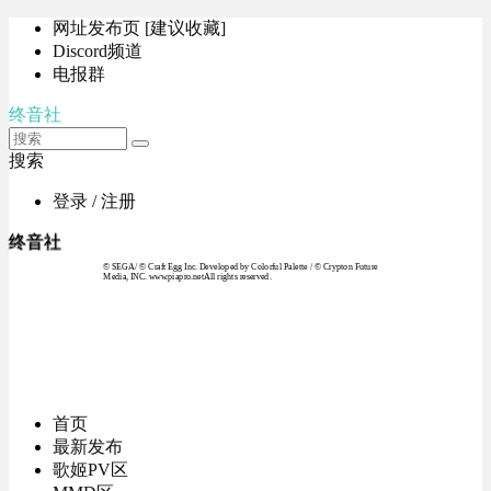
网址发布页 [建议收藏]
Discord频道
电报群
终音社
搜索
登录 / 注册
终音社
© SEGA / © Craft Egg Inc. Developed by Colorful Palette / © Crypton Future
Media, INC. www.piapro.netAll rights reserved.
首页
最新发布
歌姬PV区