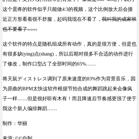
这个蛋疼的软件似乎只能做4:3的视频，这个比例放大后会接
近正方形看着很不舒服，起码我现在不看了，
我叫我的成家班
也不要看了……
这个软件的特点是随机组成所有动作，真的是很方便，但是也
有很多缺(ying)点(shang)，所以后期对很多不合适的动作进行
了修改，制作口型占了全部时间的65%……
将天鼠ディストレス调到了原来速度的83%作为背景音乐，因
为原曲的BPM太快这软件根据节拍合成的舞蹈跳起来会像疯
子一样……但是很好听有木有！而且降速后节奏感更强了便于
我这个新人编排舞蹈……
制作：华丽
来源: ©©自制