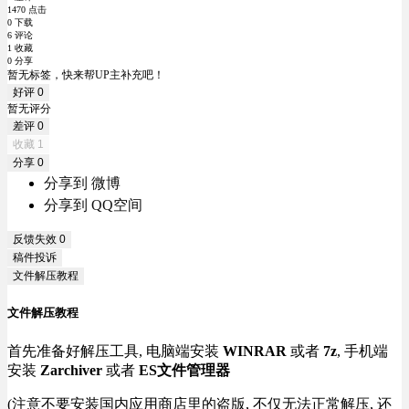
1470 点击
0 下载
6 评论
1 收藏
0 分享
暂无标签，快来帮UP主补充吧！
好评
0
暂无评分
差评
0
收藏
1
分享
0
分享到 微博
分享到 QQ空间
反馈失效
0
稿件投诉
文件解压教程
文件解压教程
首先准备好解压工具, 电脑端安装
WINRAR
或者
7z
, 手机端
安装
Zarchiver
或者
ES文件管理器
(注意不要安装国内应用商店里的盗版, 不仅无法正常解压, 还