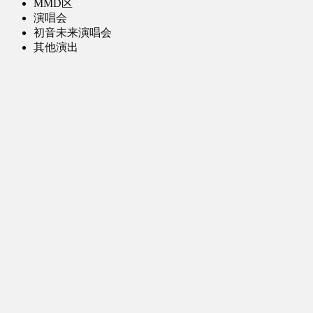
MMD区
演唱会
初音未来演唱会
其他演出
音乐-音频区
虚拟歌手音乐
普通歌手音乐
有声小说-广播剧
同人音声-ASMR [全年龄]
其他音频资源
动漫区
日本动画
国产动画
欧美动画
漫画区
日韩漫画
国产漫画
欧美漫画
小说-读物区
网文小说
日式轻小说
其他读物