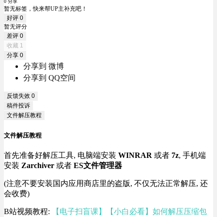
0 分享
暂无标签，快来帮UP主补充吧！
好评
0
暂无评分
差评
0
收藏
1
分享
0
分享到 微博
分享到 QQ空间
反馈失效
0
稿件投诉
文件解压教程
文件解压教程
首先准备好解压工具, 电脑端安装
WINRAR
或者
7z
, 手机端
安装
Zarchiver
或者
ES文件管理器
(注意不要安装国内应用商店里的盗版, 不仅无法正常解压, 还
会收费)
B站视频教程:
【电子扫盲课】【小白必看】如何解压压缩包