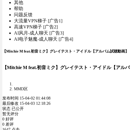
其他
帮助
问题反馈
大流量VPN梯子 [广告1]
高速VPN梯子 [广告2]
AI风月-成人聊天 [广告3]
AI电子魅魔-成人聊天 [广告4]
【Mitchie M feat.初音ミク】グレイテスト・アイドル【アルバム試聴動画】
【Mitchie M feat.初音ミク】グレイテスト・アイドル【ア
MMD区
发布时间 15-04-02 01:44:08
最后修改 15-04-03 12:18:26
状态 已公开
暂无评分
0 好评
0 差评
1647 点击