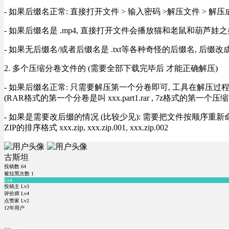
- 如果后缀名正常: 直接打开文件 > 输入密码 >解压文件 > 
- 如果后缀名是 .mp4, 直接打开文件会播放猫和老鼠和葫芦娃之类
- 如果无后缀名/或者后缀名是 .txt等各种奇怪的后缀名, 后缀
2. 多个压缩分卷文件的 (需要全部下载完毕后 才能正确解压)
- 如果后缀名正常: 只需要解压第一个分卷即可, 工具在解压
(RAR格式的第一个分卷是叫 xxx.part1.rar , 7z格式的第一个压缩
- 如果是需要改后缀的情况 (比较少见): 需要把文件按顺序重新命名好才能正常解压, RA
ZIP的排序格式 xxx.zip, xxx.zip.001, xxx.zip.002
古斯坦
投稿数
64
被拉黑次数
1
Lv4
投稿主 Lv3
评价师 Lv4
点赞家 Lv2
12年用户