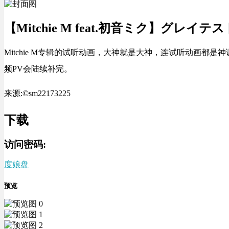
【Mitchie M feat.初音ミク】グ
Mitchie M专辑的试听动画，大神就是大神，连试听动画都是神调教，
频PV会陆续补完。
来源:©sm22173225
下载
访问密码:
度娘盘
预览