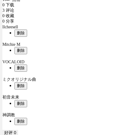
0 下载
3 评论
0 收藏
0 分享
llcheesell
删除
Mitchie M
删除
VOCALOID
删除
ミクオリジナル曲
删除
初音未来
删除
神調教
删除
好评
0