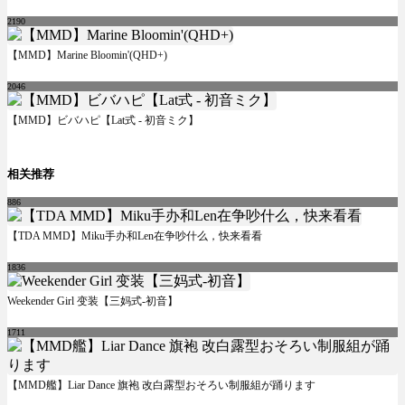
2190
【MMD】Marine Bloomin'(QHD+)
2046
【MMD】ビバハピ【Lat式 - 初音ミク】
相关推荐
886
【TDA MMD】Miku手办和Len在争吵什么，快来看看
1836
Weekender Girl 变装【三妈式-初音】
1711
【MMD艦】Liar Dance 旗袍 改白露型おそろい制服組が踊ります