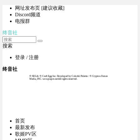
网址发布页 [建议收藏]
Discord频道
电报群
终音社
搜索
登录 / 注册
终音社
© SEGA / © Craft Egg Inc. Developed by Colorful Palette / © Crypton Future
Media, INC. www.piapro.netAll rights reserved.
首页
最新发布
歌姬PV区