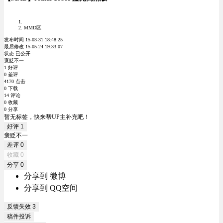
MMD区
发布时间 15-03-31 18:48:25
最后修改 15-05-24 19:33:07
状态 已公开
褒贬不一
1 好评
0 差评
4170 点击
0 下载
14 评论
0 收藏
0 分享
暂无标签，快来帮UP主补充吧！
好评
1
褒贬不一
差评
0
收藏
0
分享
0
分享到 微博
分享到 QQ空间
反馈失效
3
稿件投诉