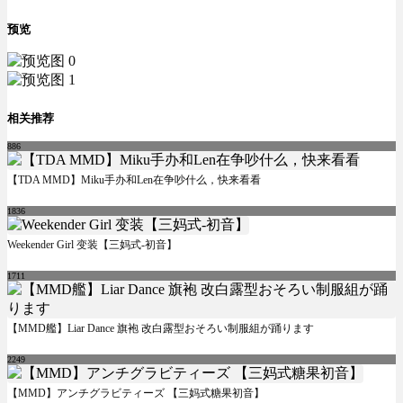
预览
相关推荐
886
【TDA MMD】Miku手办和Len在争吵什么，快来看看
1836
Weekender Girl 变装【三妈式-初音】
1711
【MMD艦】Liar Dance 旗袍 改白露型おそろい制服組が踊ります
2249
【MMD】アンチグラビティーズ 【三妈式糖果初音】