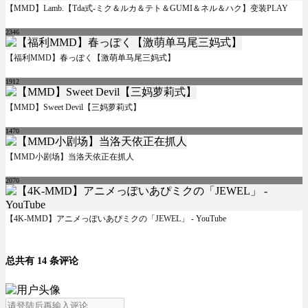
【MMD】Lamb.【Tda式-ミク＆ルカ＆テト＆GUMI＆ネル＆ハク】变装PLAY
2346
【福利MMD】春っぽく【激萌单马尾三妈式】
1912
【MMD】Sweet Devil【三妈萝莉式】
1470
【MMD小剧场】当洛天依正在抓人
2070
【4K-MMD】アニメっぽいあぴミクの「JEWEL」 - YouTube
总共有 14 条评论