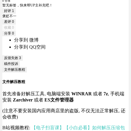
0 分享
暂无标签，快来帮UP主补充吧！
好评
1
褒贬不一
差评
0
收藏
0
分享
0
分享到 微博
分享到 QQ空间
反馈失效
3
稿件投诉
文件解压教程
文件解压教程
首先准备好解压工具, 电脑端安装
WINRAR
或者
7z
, 手机端
安装
Zarchiver
或者
ES文件管理器
(注意不要安装国内应用商店里的盗版, 不仅无法正常解压, 还
会收费)
B站视频教程:
【电子扫盲课】【小白必看】如何解压压缩包